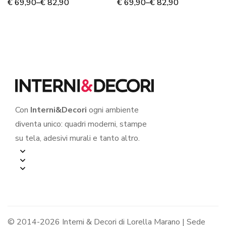
TROPICALI E FIORI
€
69,90
–
€
82,90
€
69,90
–
€
82,90
ROSA”
Con
Interni&Decori
ogni ambiente
diventa unico: quadri moderni, stampe
su tela, adesivi murali e tanto altro.
© 2014-2026 Interni & Decori di Lorella Marano | Sede