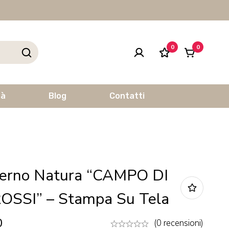
0
0
tà
Blog
Contatti
erno Natura “CAMPO DI
OSSI” – Stampa Su Tela
0
(0 recensioni)