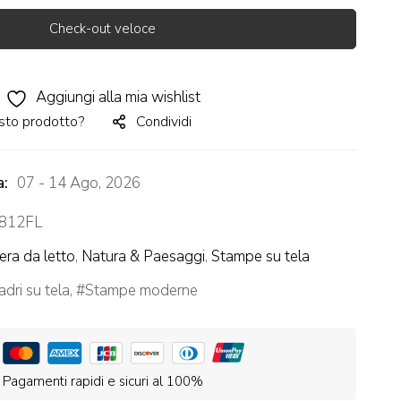
Check-out veloce
Aggiungi alla mia wishlist
sto prodotto?
Condividi
a:
07 - 14 Ago, 2026
812FL
ra da letto
,
Natura & Paesaggi
,
Stampe su tela
dri su tela
,
Stampe moderne
Pagamenti rapidi e sicuri al 100%