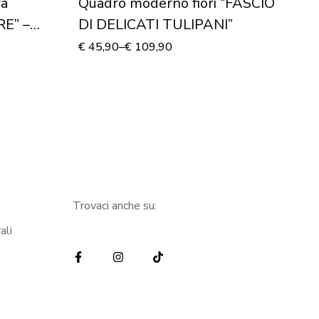
ra
Quadro moderno fiori “FASCIO
Ad
E” –
DI DELICATI TULIPANI”
“
€
45,90
–
€
109,90
€
1
Trovaci anche su:
ali