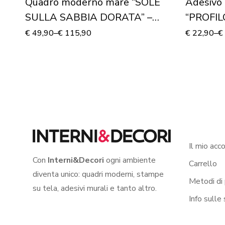
Quadro moderno mare “SOLE
Adesivo 
SULLA SABBIA DORATA” –
“PROFIL
Stampa su tela
€
49,90
–
€
115,90
€
22,90
–
€
Il mio acc
Con
Interni&Decori
ogni ambiente
Carrello
diventa unico: quadri moderni, stampe
Metodi di
su tela, adesivi murali e tanto altro.
Info sulle