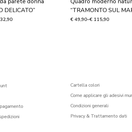
da parete donna
Quadro moderno natu
O DELICATO”
“TRAMONTO SUL MAR
Stampa su tela
32,90
€
49,90
–
€
115,90
Cartella colori
ount
Come applicare gli adesivi mur
Condizioni generali
 pagamento
Privacy & Trattamento dati
 spedizioni