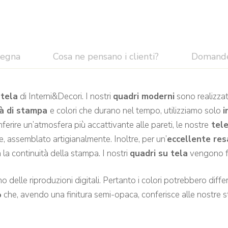
segna
Cosa ne pensano i clienti?
Domand
tela
di Interni&Decori. I nostri
quadri moderni
sono realizzat
tà di stampa
e colori che durano nel tempo, utilizziamo solo
i
rire un’atmosfera più accattivante alle pareti, le nostre
tel
, assemblato artigianalmente. Inoltre, per un’
eccellente res
la continuità della stampa. I nostri
quadri su tela
vengono fo
 delle riproduzioni digitali. Pertanto i colori potrebbero differir
%
che, avendo una finitura semi-opaca, conferisce alle nostre