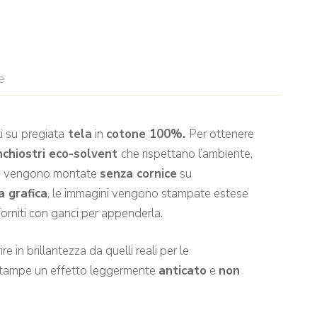
e
i su
pregiata
tela
in
cotone 100%.
Per ottenere
nchiostri eco-solvent
che rispettano l’ambiente,
e
vengono montate
senza cornice
su
a grafica
, le immagini vengono stampate estese
rniti con ganci per appenderla.
e in brillantezza da quelli reali per le
 stampe un effetto leggermente
anticato
e
non