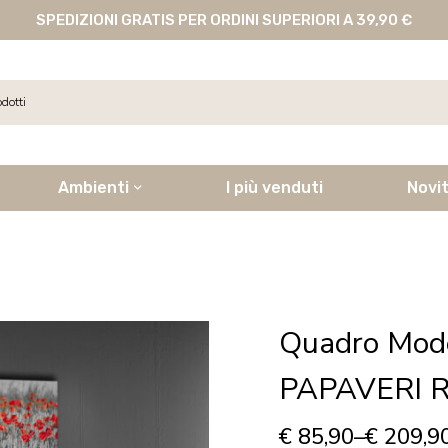
SPEDIZIONI GRATIS PER ORDINI SUPERIORI A 39,90 €
Ambienti
I più venduti
Novi
Quadro Mod
PAPAVERI R
€
85,90
–
€
209,9