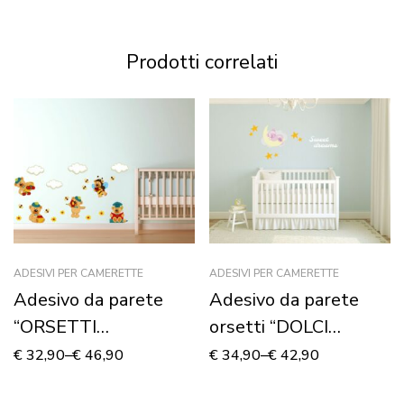
Prodotti correlati
ADESIVI PER CAMERETTE
ADESIVI PER CAMERETTE
Adesivo da parete
Adesivo da parete
“ORSETTI
orsetti “DOLCI
DIVERTENTI” –
SOGNI” – Adesivo
€
32,90
–
€
46,90
€
34,90
–
€
42,90
Adesivo murale
murale