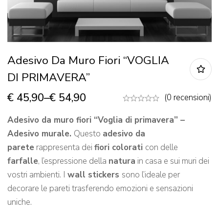
Adesivo Da Muro Fiori “VOGLIA
DI PRIMAVERA”
€
45,90
–
€
54,90
(0 recensioni)
Adesivo da muro fiori “Voglia di primavera” –
Adesivo murale.
Questo
adesivo da
parete
rappresenta dei
fiori colorati
con delle
farfalle
, l’espressione della
natura
in casa e sui muri dei
vostri ambienti. I
wall stickers
sono l’ideale per
decorare le pareti trasferendo emozioni e sensazioni
uniche.