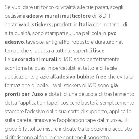
Se vuoi dare un tocco di vitalità alle tue pareti, scegli i
bellissimi
adesivi murali
multicolore
di I&D! I
nostri
wall stickers,
prodotti in
Italia
con materiali di
alta qualità, sono stampati su una pellicola in
pvc
adesivo
, lavabile, antigraffio, robusto e duraturo nel
tempo che si adatta a tutte le superfici
lisce
.
Le
decorazioni murali
di I&D sono perfettamente
scontornate, quasi impercettibili al tatto e di facile
applicazione, grazie all’
adesivo bubble free
che evita la
formazione di bolle. I wall stickers di I&D sono
già
pronti per l’uso
e dotati di una pellicola di trasferimento
detta “application tape”, cosicché basterà semplicemente
staccare l’adesivo dalla sua carta di supporto, applicarlo
sulla parete, rimuovere l’application tape dal muro e….il
gioco è fatto! Le misure indicate tra le opzioni d’acquisto
si riferiscono al foglio che contiene il soggetto.