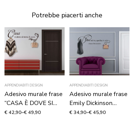
murale
Potrebbe piacerti anche
APPENDIABITI DESIGN
APPENDIABITI DESIGN
Adesivo murale frase
Adesivo murale frase
“CASA È DOVE SI
Emily Dickinson
TROVA IL CUORE” –
“DOVE SEI TU,
€
42,90
–
€
49,90
€
34,90
–
€
45,90
Appendiabiti design
QUELLA È CASA” –
Appendiabiti design