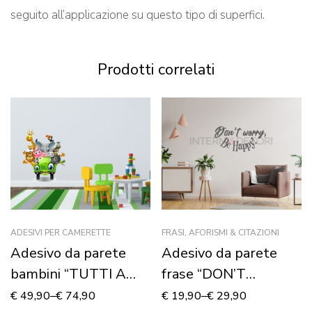
seguito all’applicazione su questo tipo di superfici.
Prodotti correlati
ADESIVI PER CAMERETTE
FRASI, AFORISMI & CITAZIONI
Adesivo da parete
Adesivo da parete
bambini “TUTTI A
frase “DON’T
BORDO!” – Adesivo
WORRY, BE HAPPY!”
€
49,90
–
€
74,90
€
19,90
–
€
29,90