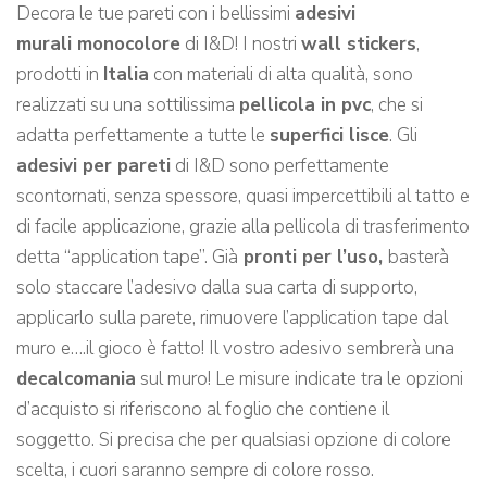
Decora le tue pareti con i bellissimi
adesivi
murali monocolore
di I&D! I nostri
wall stickers
,
prodotti in
Italia
con materiali di alta qualità, sono
realizzati su una sottilissima
pellicola in pvc
, che si
adatta perfettamente a tutte le
superfici lisce
. Gli
adesivi per pareti
di I&D sono perfettamente
scontornati, senza spessore, quasi impercettibili al tatto e
di facile applicazione, grazie alla pellicola di trasferimento
detta “application tape”. Già
pronti per l’uso,
basterà
solo staccare l’adesivo dalla sua carta di supporto,
applicarlo sulla parete, rimuovere l’application tape dal
muro e….il gioco è fatto! Il vostro adesivo sembrerà una
decalcomania
sul muro! Le misure indicate tra le opzioni
d’acquisto si riferiscono al foglio che contiene il
soggetto. Si precisa che per qualsiasi opzione di colore
scelta, i cuori saranno sempre di colore rosso.