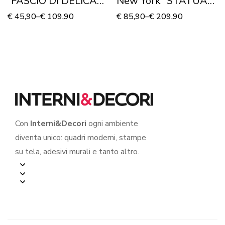
“FASCIO DI DELICATI
New York “STATUA
TULIPANI”
DELLA LIBERTÀ AL
€
45,90
–
€
109,90
€
85,90
–
€
209,90
TRAMONTO”-
Stampa su tela
Con
Interni&Decori
ogni ambiente
diventa unico: quadri moderni, stampe
su tela, adesivi murali e tanto altro.