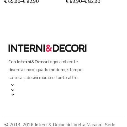
ESOTICI”
N.1”
€
69,90
–
€
82,90
€
69,90
–
€
82,90
Con
Interni&Decori
ogni ambiente
diventa unico: quadri moderni, stampe
su tela, adesivi murali e tanto altro.
© 2014-2026 Interni & Decori di Lorella Marano | Sede