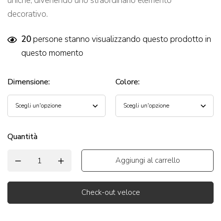
uniche, divenendo uno straordinario elemento
decorativo.
20
persone stanno visualizzando questo prodotto in
questo momento
Dimensione
:
Colore
:
Quantità
Aggiungi al carrello
Check-out veloce
Alternative: