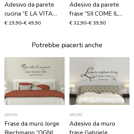
Adesivo da parete
Adesivo da parete
cucina “E LA VITA
frase “SII COME IL
COMINCIÒ”
MARE…”
€
19,90
–
€
49,90
€
32,90
–
€
39,90
Potrebbe piacerti anche
AMORE
AMORE
Frase da muro Jorge
Adesivo da muro
Riechmann “OGNI
frase Gabriele