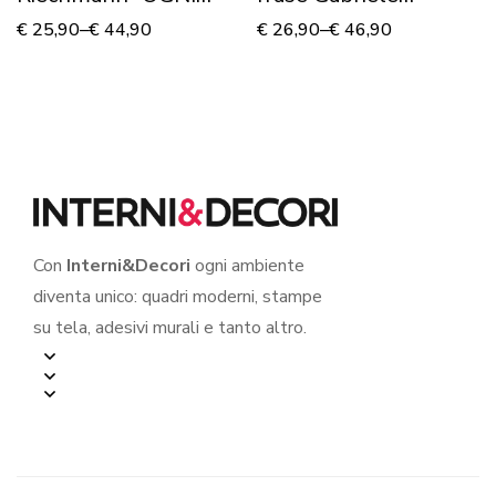
VOLTA…”
D’Annunzio
€
25,90
–
€
44,90
€
26,90
–
€
46,90
“L’INNOCENTE”
Con
Interni&Decori
ogni ambiente
diventa unico: quadri moderni, stampe
su tela, adesivi murali e tanto altro.