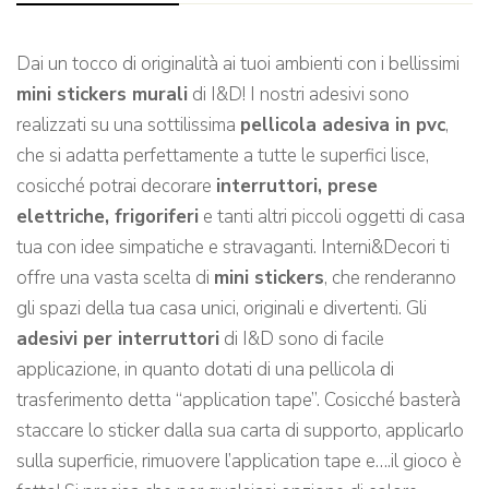
Dai un tocco di originalità ai tuoi ambienti con i bellissimi
mini stickers murali
di I&D! I nostri adesivi sono
realizzati su una sottilissima
pellicola adesiva in pvc
,
che si adatta perfettamente a tutte le superfici lisce,
cosicché potrai decorare
interruttori, prese
elettriche, frigoriferi
e tanti altri piccoli oggetti di casa
tua con idee simpatiche e stravaganti. Interni&Decori ti
offre una vasta scelta di
mini stickers
, che renderanno
gli spazi della tua casa unici, originali e divertenti. Gli
adesivi per interruttori
di I&D sono di facile
applicazione, in quanto dotati di una pellicola di
trasferimento detta “application tape”. Cosicché basterà
staccare lo sticker dalla sua carta di supporto, applicarlo
sulla superficie, rimuovere l’application tape e….il gioco è