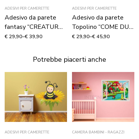
ADESIVI PER CAMERETTE
ADESIVI PER CAMERETTE
Adesivo da parete
Adesivo da parete
fantasy “CREATURA
Topolino “COME DUE
MITICA” – Adesivo
INNAMORATI” –
€
29,90
–
€
39,90
€
29,90
–
€
45,90
murale
Adesivo murale
Potrebbe piacerti anche
ADESIVI PER CAMERETTE
CAMERA BAMBINI - RAGAZZI