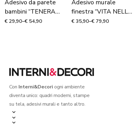
Adesivo da parete
Adesivo murale
bambini “TENERA
finestra “VITA NELLA
APE SU UN FIORE” –
NATURA” – Finestra
€
29,90
–
€
54,90
€
35,90
–
€
79,90
Adesivo murale
illusione
Con
Interni&Decori
ogni ambiente
diventa unico: quadri moderni, stampe
su tela, adesivi murali e tanto altro.