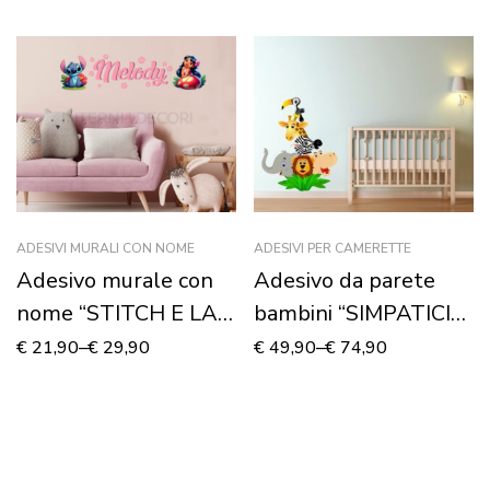
ADESIVI MURALI CON NOME
ADESIVI PER CAMERETTE
Adesivo murale con
Adesivo da parete
nome “STITCH E LA
bambini “SIMPATICI
DOLCE LILO”
ANIMALI” – Adesivo
€
21,90
–
€
29,90
€
49,90
–
€
74,90
murale