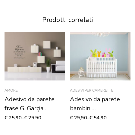
Prodotti correlati
AMORE
ADESIVI PER CAMERETTE
Adesivo da parete
Adesivo da parete
frase G. Garçia
bambini
Marquez “TI AMO
“CONIGLIETTI
€
25,90
–
€
29,90
€
29,90
–
€
54,90
NON PER CHI SEI…”
CURIOSI” – Adesivo