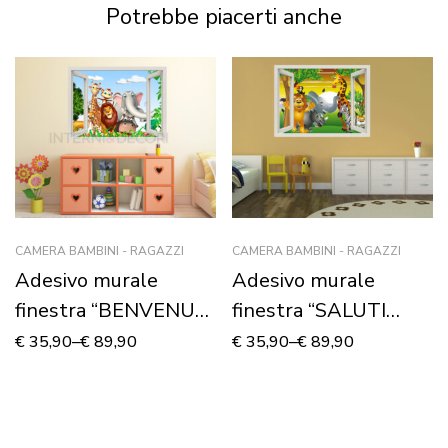
murale
Potrebbe piacerti anche
CAMERA BAMBINI - RAGAZZI
CAMERA BAMBINI - RAGAZZI
Adesivo murale
Adesivo murale
finestra “BENVENUTI
finestra “SALUTI
NELLA FORESTA” –
DALLA FORESTA!” –
€
35,90
–
€
89,90
€
35,90
–
€
89,90
Finestra illusione
Finestra illusione