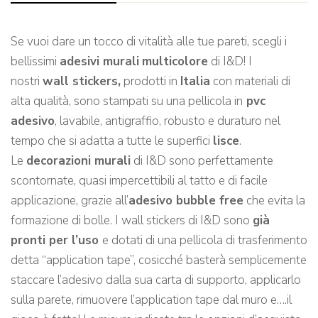
Se vuoi dare un tocco di vitalità alle tue pareti, scegli i
bellissimi
adesivi murali
multicolore
di I&D! I
nostri
wall stickers,
prodotti in
Italia
con materiali di
alta qualità, sono stampati su una pellicola in
pvc
adesivo
, lavabile, antigraffio, robusto e duraturo nel
tempo che si adatta a tutte le superfici
lisce
.
Le
decorazioni murali
di I&D sono perfettamente
scontornate, quasi impercettibili al tatto e di facile
applicazione, grazie all’
adesivo bubble free
che evita la
formazione di bolle. I wall stickers di I&D sono
già
pronti per l’uso
e dotati di una pellicola di trasferimento
detta “application tape”, cosicché basterà semplicemente
staccare l’adesivo dalla sua carta di supporto, applicarlo
sulla parete, rimuovere l’application tape dal muro e….il