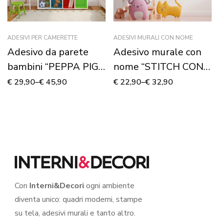
ADESIVI PER CAMERETTE
ADESIVI MURALI CON NOME
Adesivo da parete
Adesivo murale con
bambini “PEPPA PIG
nome “STITCH CON
FAMILY” – Adesivo
CHITARRA”
€
29,90
–
€
45,90
€
22,90
–
€
32,90
murale
Con
Interni&Decori
ogni ambiente
diventa unico: quadri moderni, stampe
su tela, adesivi murali e tanto altro.