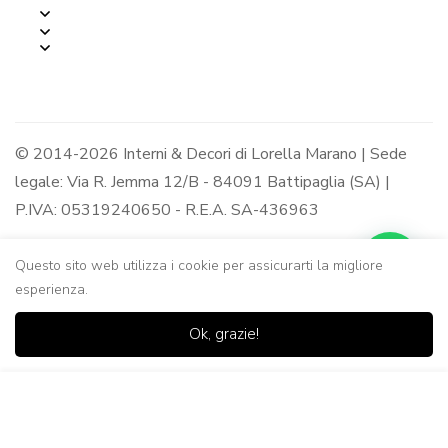
© 2014-2026 Interni & Decori di Lorella Marano | Sede
legale: Via R. Jemma 12/B - 84091 Battipaglia (SA) |
P.IVA: 05319240650 - R.E.A. SA-436963
Questo sito web utilizza i cookie per assicurarti la migliore
esperienza.
0
0
Ok, grazie!
Casa
Negozio
Lista dei
Carrello
Ricerca
desideri
Aggiungi al Carrello