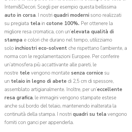
Interni&Decori. Scegli per esempio questa bellissima
auto in corsa
. I nostri
quadri moderni
sono realizzati
su
pregiata
tela
in
cotone 100%.
Per ottenere la
migliore resa cromatica, con un’
elevata qualità di
stampa
e colori che durano nel tempo, utilizziamo
solo
inchiostri eco-solvent
che rispettano l’ambiente, a
norma con le regolamentazioni Europee. Per conferire
un’atmosfera più accattivante alle pareti, le
nostre
tele
vengono montate
senza cornice
su
un
telaio
in legno di abete
di 2,5 cm di spessore,
assemblato artigianalmente. Inoltre, per un’
eccellente
resa grafica
, le immagini vengono stampate estese
anche sul bordo del telaio, mantenendo inalterata la
continuità della stampa. I nostri
quadri su tela
vengono
forniti con ganci per appenderla.