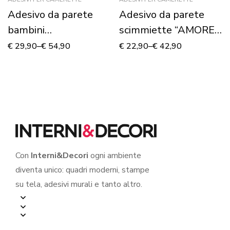
Adesivo da parete
Adesivo da parete
bambini
scimmiette “AMORE
“CONIGLIETTI
DI MAMMA” –
€
29,90
–
€
54,90
€
22,90
–
€
42,90
CURIOSI” – Adesivo
Adesivo murale
murale
Con
Interni&Decori
ogni ambiente
diventa unico: quadri moderni, stampe
su tela, adesivi murali e tanto altro.