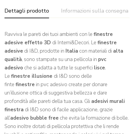
Dettagli prodotto
Informazioni sulla consegna
Ravviva le pareti dei tuoi ambienti con le
finestre
adesive effetto 3D
di Interni&Decori. Le
finestre
adesive
di I&D, prodotte in
Italia
con materiali di
alta
qualità
, sono stampate su una pellicola in
pvc
adesivo
che si adatta a tutte le superfici
lisce
.
Le
finestre illusione
di I&D sono delle
finte
finestre
in pvc adesivo create per donare
un’illusione ottica di suggestiva bellezza e dare
profondità alle pareti della tua casa. Gli
adesivi murali
finestra
di I&D sono di facile applicazione, grazie
all’
adesivo bubble free
che evita la formazione di bolle.
Sono inoltre dotati di pellicola protettiva che li rende