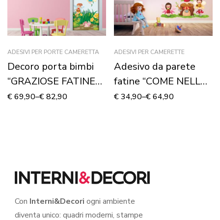
ADESIVI PER PORTE CAMERETTA
ADESIVI PER CAMERETTE
Decoro porta bimbi
Adesivo da parete
“GRAZIOSE FATINE
fatine “COME NELLE
DEL BOSCO”
FIABE” – Adesivo
€
69,90
–
€
82,90
€
34,90
–
€
64,90
murale
Con
Interni&Decori
ogni ambiente
diventa unico: quadri moderni, stampe