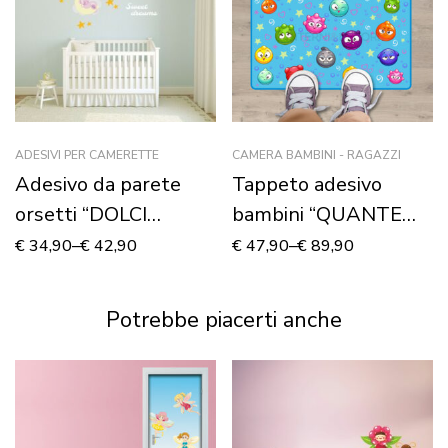
ADESIVI PER CAMERETTE
CAMERA BAMBINI - RAGAZZI
Adesivo da parete
Tappeto adesivo
orsetti “DOLCI
bambini “QUANTE
SOGNI” – Adesivo
BOLLICINE!”
€
34,90
–
€
42,90
€
47,90
–
€
89,90
murale
Potrebbe piacerti anche