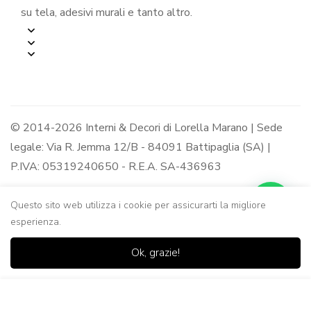
su tela, adesivi murali e tanto altro.
© 2014-2026 Interni & Decori di Lorella Marano | Sede
legale: Via R. Jemma 12/B - 84091 Battipaglia (SA) |
P.IVA: 05319240650 - R.E.A. SA-436963
Questo sito web utilizza i cookie per assicurarti la migliore
esperienza.
0
0
Ok, grazie!
Casa
Negozio
Lista dei
Carrello
Ricerca
desideri
Aggiungi al Carrello