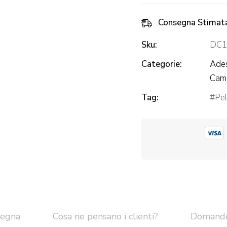
Consegna Stimat
Sku:
DC1
Categorie:
Ades
Came
Tag:
Pel
segna
Cosa ne pensano i clienti?
Domand