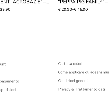
ENTI ACROBAZIE” –
“PEPPA PIG FAMILY” –
 murale
murale
39,90
€
29,90
–
€
45,90
Cartella colori
ount
Come applicare gli adesivi mur
Condizioni generali
 pagamento
Privacy & Trattamento dati
 spedizioni