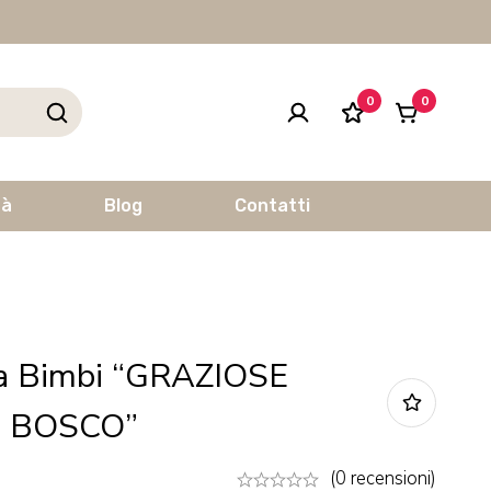
0
0
tà
Blog
Contatti
ta Bimbi “GRAZIOSE
L BOSCO”
(0 recensioni)