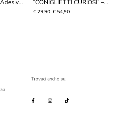
 Adesivo
“CONIGLIETTI CURIOSI” –
“
Adesivo murale
A
€
29,90
–
€
54,90
€
4
Trovaci anche su:
ali