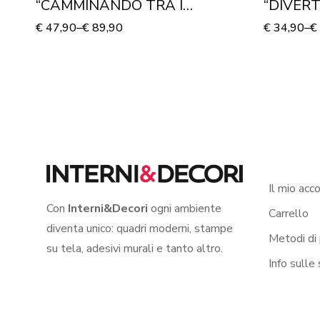
“CAMMINANDO TRA I
“DIVERT
GATTINI” – Adesivo per
Adesivo
€
47,90
–
€
89,90
€
34,90
–
€
pavimento
Il mio acc
Con
Interni&Decori
ogni ambiente
Carrello
diventa unico: quadri moderni, stampe
Metodi di
su tela, adesivi murali e tanto altro.
Info sulle