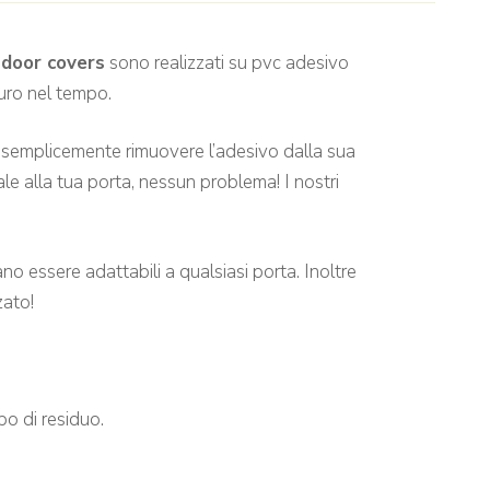
i
door covers
sono realizzati su pvc adesivo
turo nel tempo.
à semplicemente rimuovere l’adesivo dalla sua
le alla tua porta, nessun problema! I nostri
no essere adattabili a qualsiasi porta. Inoltre
zato!
po di residuo.