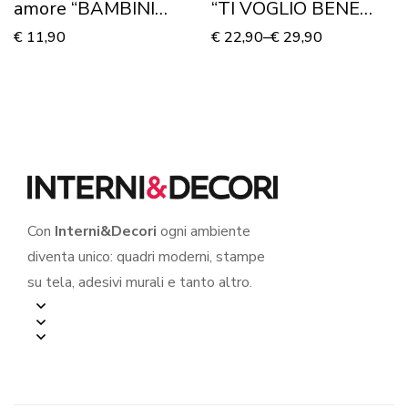
amore “BAMBINI
“TI VOGLIO BENE
INNAMORATI” – Mini
MAMMA!” –
€
11,90
€
22,90
–
€
29,90
sticker murale
Vetrofania
Con
Interni&Decori
ogni ambiente
diventa unico: quadri moderni, stampe
su tela, adesivi murali e tanto altro.