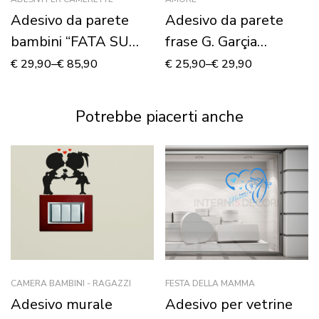
Adesivo da parete
Adesivo da parete
bambini “FATA SU
frase G. Garçia
LUNA” – Adesivo
Marquez “TI AMO
€
29,90
–
€
85,90
€
25,90
–
€
29,90
murale
NON PER CHI SEI…”
Potrebbe piacerti anche
CAMERA BAMBINI - RAGAZZI
FESTA DELLA MAMMA
Adesivo murale
Adesivo per vetrine