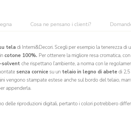
segna
Cosa ne pensano i clienti?
Domand
su tela
di Interni&Decori. Scegli per esempio la tenerezza di 
in
cotone 100%.
Per ottenere la migliore resa cromatica, con
o-solvent
che rispettano l’ambiente, a norma con le regolamen
ontate
senza cornice
su un
telaio
in legno di abete
di 2,5
gini vengono stampate estese anche sul bordo del telaio, mant
per appenderla.
 delle riproduzioni digitali, pertanto i colori potrebbero differir