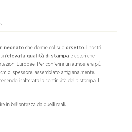
e
un
neonato
che dorme col suo
orsetto
. I nostri
 un’
elevata qualità di stampa
e colori che
tazioni Europee. Per conferire un’atmosfera più
 cm di spessore, assemblato artigianalmente.
enendo inalterata la continuità della stampa. I
e in brillantezza da quelli reali.