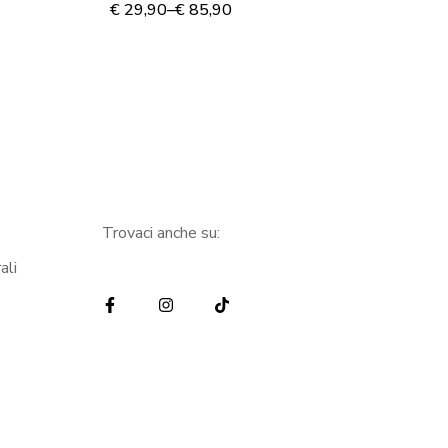
murale
– 
€
29,90
–
€
85,90
€
3
Trovaci anche su:
ali