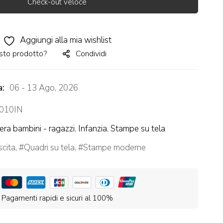
Check-out veloce
Aggiungi alla mia wishlist
sto prodotto?
Condividi
a:
06 - 13 Ago, 2026
010IN
ra bambini - ragazzi
,
Infanzia
,
Stampe su tela
cita
,
Quadri su tela
,
Stampe moderne
Pagamenti rapidi e sicuri al 100%