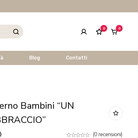
0
0
tà
Blog
Contatti
erno Bambini “UN
BRACCIO”
0
(0 recensioni)