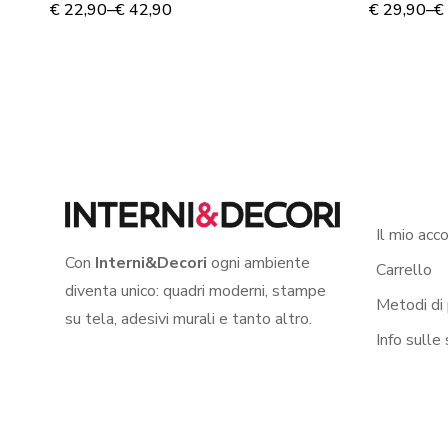
murale
Adesivo
€
22,90
–
€
42,90
€
29,90
–
€
Il mio acc
Con
Interni&Decori
ogni ambiente
Carrello
diventa unico: quadri moderni, stampe
Metodi di
su tela, adesivi murali e tanto altro.
Info sulle