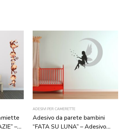
ADESIVI PER CAMERETTE
AD
mmiette
Adesivo da parete bambini
Ad
ZIE” –
“FATA SU LUNA” – Adesivo
D