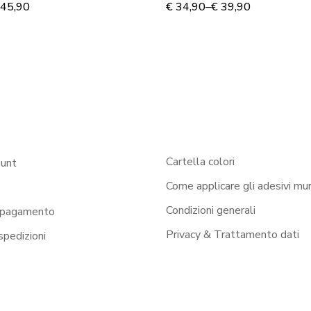
 murale
Adesivo murale
45,90
€
34,90
–
€
39,90
Cartella colori
ount
Come applicare gli adesivi mur
Condizioni generali
 pagamento
Privacy & Trattamento dati
 spedizioni