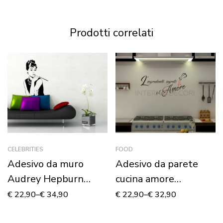
Prodotti correlati
CELEBRITIES
FOOD
Adesivo da muro
Adesivo da parete
Audrey Hepburn
cucina amore
“COLAZIONE DA
“L’INGREDIENTE
€
22,90
–
€
34,90
€
22,90
–
€
32,90
TIFFANY”
SEGRETO”