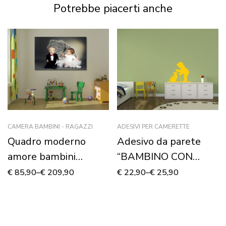
Potrebbe piacerti anche
CAMERA BAMBINI - RAGAZZI
ADESIVI PER CAMERETTE
Quadro moderno
Adesivo da parete
amore bambini
“BAMBINO CON
“GIOVANISSIMI
GATTINO” – Adesivo
€
85,90
–
€
209,90
€
22,90
–
€
25,90
SPOSINI” – Stampa su
murale
tela