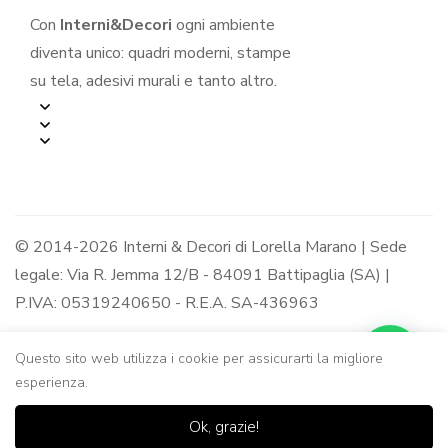
Con
Interni&Decori
ogni ambiente
diventa unico: quadri moderni, stampe
su tela, adesivi murali e tanto altro.
© 2014-2026 Interni & Decori di Lorella Marano | Sede
legale: Via R. Jemma 12/B - 84091 Battipaglia (SA) |
P.IVA: 05319240650 - R.E.A. SA-436963
Questo sito web utilizza i cookie per assicurarti la migliore
esperienza.
0
0
Ok, grazie!