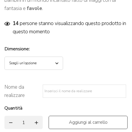
bambini in un mondo incantato fatto di viaggi con la
fantasia e
favole
.
14
persone stanno visualizzando questo prodotto in
questo momento
Dimensione
:
Nome da
realizzare
*
Quantità
Aggiungi al carrello