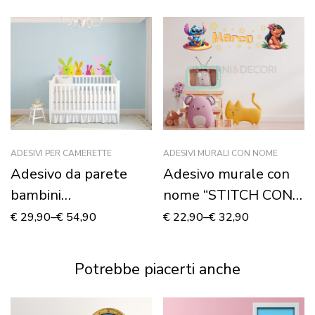
ADESIVI PER CAMERETTE
ADESIVI MURALI CON NOME
Adesivo da parete
Adesivo murale con
bambini
nome “STITCH CON
“CONIGLIETTI
CHITARRA”
€
29,90
–
€
54,90
€
22,90
–
€
32,90
CURIOSI” – Adesivo
murale
Potrebbe piacerti anche