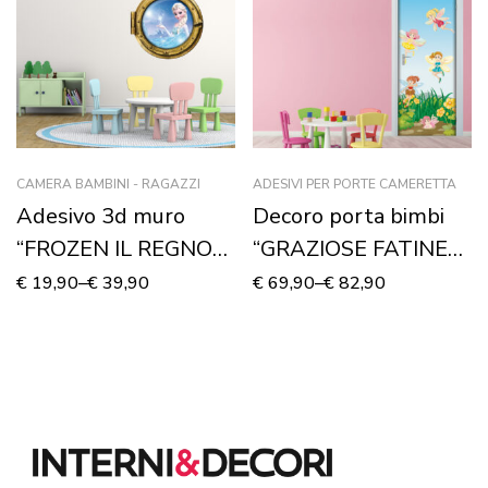
CAMERA BAMBINI - RAGAZZI
ADESIVI PER PORTE CAMERETTA
Adesivo 3d muro
Decoro porta bimbi
“FROZEN IL REGNO
“GRAZIOSE FATINE
DI GHIACCIO: ELSA” –
DEL BOSCO”
€
19,90
–
€
39,90
€
69,90
–
€
82,90
Sticker oblò