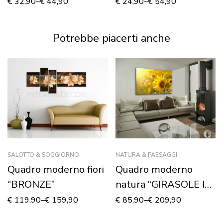
DELLA VITA”
€
32,90
–
€
44,90
€
24,90
–
€
54,90
Potrebbe piacerti anche
SALOTTO & SOGGIORNO
NATURA & PAESAGGI
Quadro moderno fiori
Quadro moderno
“BRONZE”
natura “GIRASOLE IN
UN CAMPO” –
€
119,90
–
€
159,90
€
85,90
–
€
209,90
Stampa su tela