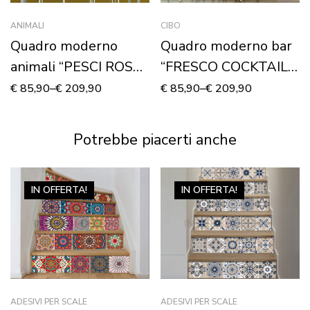
ANIMALI
CIBO
Quadro moderno
Quadro moderno bar
animali “PESCI ROSSI
“FRESCO COCKTAIL
NELLA BOCCIA” –
DI COLORI”- Stampa
€
85,90
–
€
209,90
€
85,90
–
€
209,90
Stampa su tela
su tela
Potrebbe piacerti anche
IN OFFERTA!
IN OFFERTA!
ADESIVI PER SCALE
ADESIVI PER SCALE