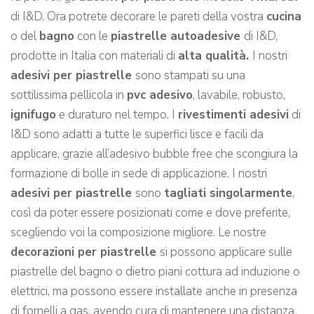
di I&D. Ora potrete decorare le pareti della vostra
cucina
o del
bagno
con le
piastrelle autoadesive
di I&D,
prodotte in Italia con materiali di
alta qualità.
I nostri
adesivi per piastrelle
sono stampati su una
sottilissima pellicola in
pvc adesivo
, lavabile, robusto,
ignifugo
e duraturo nel tempo. I
rivestimenti adesivi
di
I&D sono adatti a tutte le superfici lisce e facili da
applicare, grazie all’adesivo bubble free che scongiura la
formazione di bolle in sede di applicazione. I nostri
adesivi per piastrelle
sono
tagliati singolarmente
,
così da poter essere posizionati come e dove preferite,
scegliendo voi la composizione migliore. Le nostre
decorazioni per piastrelle
si possono applicare sulle
piastrelle del bagno o dietro piani cottura ad induzione o
elettrici, ma possono essere installate anche in presenza
di fornelli a gas, avendo cura di mantenere una distanza