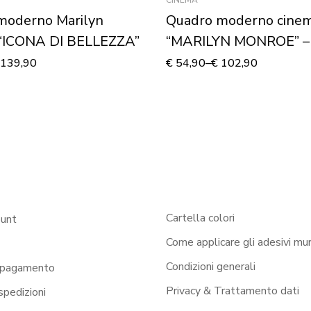
moderno Marilyn
Quadro moderno cine
“ICONA DI BELLEZZA”
“MARILYN MONROE” –
su tela
139,90
€
54,90
–
€
102,90
Cartella colori
ount
Come applicare gli adesivi mur
Condizioni generali
 pagamento
Privacy & Trattamento dati
 spedizioni