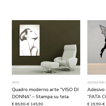
ARTE
ADESIVI PER
Quadro moderno arte “VISO DI
Adesivo 
DONNA” – Stampa su tela
“FATA C
murale
€
85,90
–
€
145,90
€
19,90
–
€