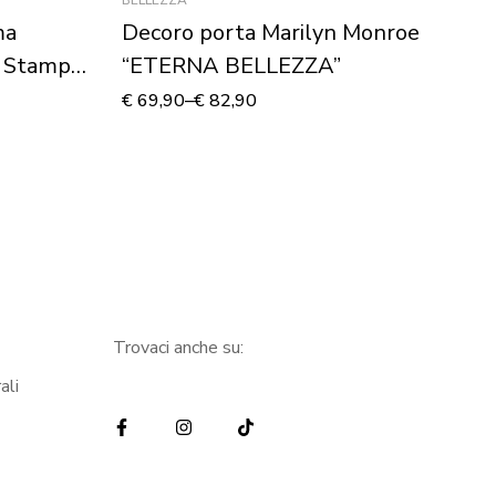
ma
Decoro porta Marilyn Monroe
Q
 Stampa
“ETERNA BELLEZZA”
“
St
€
69,90
–
€
82,90
€
5
Trovaci anche su:
ali