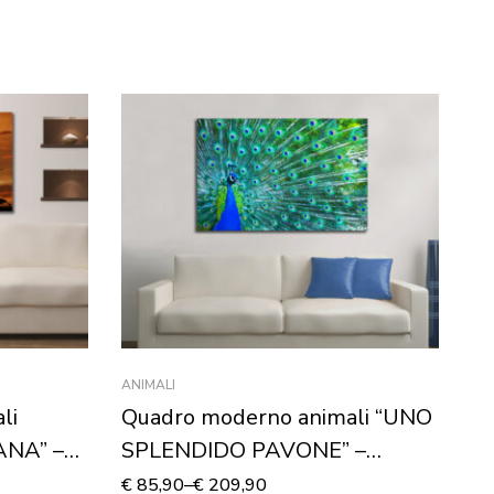
ANIMALI
AR
li
Quadro moderno animali “UNO
Q
ANA” –
SPLENDIDO PAVONE” –
“
Stampa su tela
St
€
85,90
–
€
209,90
€
4