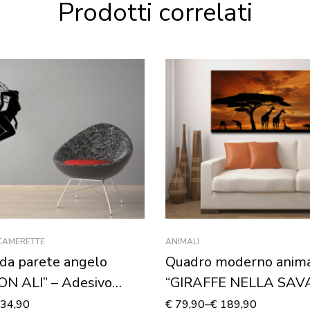
Prodotti correlati
 CAMERETTE
ANIMALI
da parete angelo
Quadro moderno anima
ON ALI” – Adesivo
“GIRAFFE NELLA SAV
Stampa su tela
34,90
€
79,90
–
€
189,90