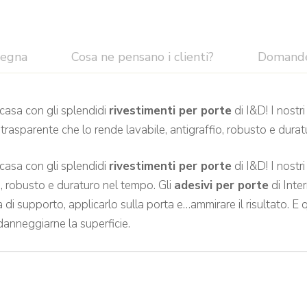
segna
Cosa ne pensano i clienti?
Domand
 casa con gli splendidi
rivestimenti per porte
di I&D! I nostr
 trasparente che lo rende lavabile, antigraffio, robusto e dura
 casa con gli splendidi
rivestimenti per porte
di I&D! I nostr
o, robusto e duraturo nel tempo. Gli
adesivi per porte
di Inte
di supporto, applicarlo sulla porta e…ammirare il risultato. E
danneggiarne la superficie.