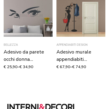
BELLEZZA
APPENDIABITI DESIGN
Adesivo da parete
Adesivo murale
occhi donna
appendiabiti
“SGUARDO
“ELEGANT HANGER”
€
25,90
–
€
34,90
€
67,90
–
€
74,90
SENSUALE”
– Appendiabiti design