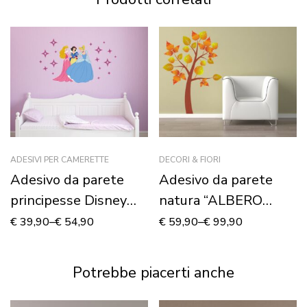
ADESIVI PER CAMERETTE
DECORI & FIORI
Adesivo da parete
Adesivo da parete
principesse Disney
natura “ALBERO
“COME NELLE
D’AUTUNNO”
€
39,90
–
€
54,90
€
59,90
–
€
99,90
FAVOLE” – Adesivo
murale
Potrebbe piacerti anche