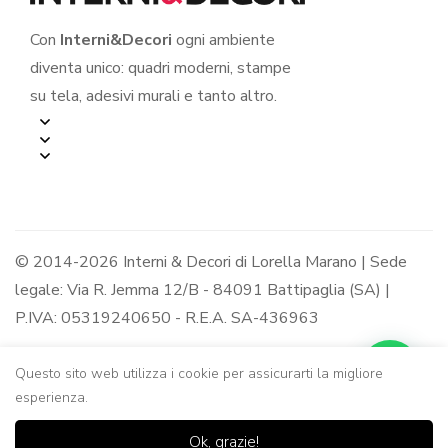
Con
Interni&Decori
ogni ambiente
diventa unico: quadri moderni, stampe
su tela, adesivi murali e tanto altro.
© 2014-2026 Interni & Decori di Lorella Marano | Sede
legale: Via R. Jemma 12/B - 84091 Battipaglia (SA) |
P.IVA: 05319240650 - R.E.A. SA-436963
Questo sito web utilizza i cookie per assicurarti la migliore
esperienza.
0
0
Ok, grazie!