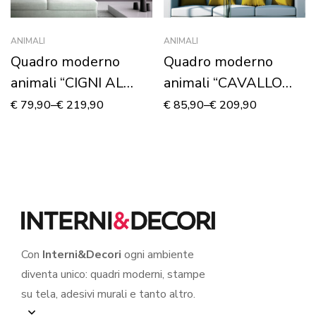
ANIMALI
ANIMALI
Quadro moderno
Quadro moderno
animali “CIGNI AL
animali “CAVALLO
TRAMONTO” –
BIANCO AL
€
79,90
–
€
219,90
€
85,90
–
€
209,90
Stampa su tela
GALOPPO” – Stampa
su tela
Con
Interni&Decori
ogni ambiente
diventa unico: quadri moderni, stampe
su tela, adesivi murali e tanto altro.