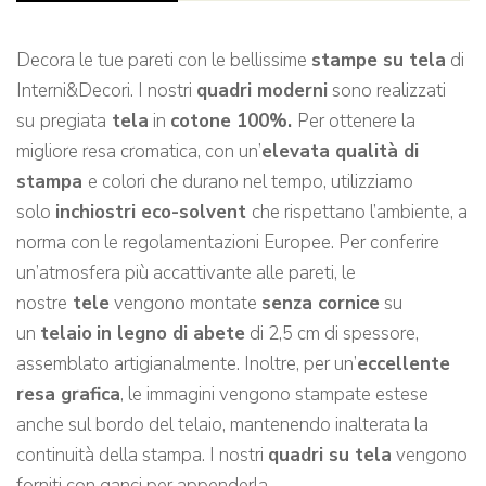
Decora le tue pareti con le bellissime
stampe su tela
di
Interni&Decori. I nostri
quadri moderni
sono realizzati
su
pregiata
tela
in
cotone 100%.
Per ottenere la
migliore resa cromatica, con un’
elevata qualità di
stampa
e colori che durano nel tempo, utilizziamo
solo
inchiostri eco-solvent
che rispettano l’ambiente, a
norma con le regolamentazioni Europee. Per conferire
un’atmosfera più accattivante alle pareti, le
nostre
tele
vengono montate
senza cornice
su
un
telaio
in legno di abete
di 2,5 cm di spessore,
assemblato artigianalmente. Inoltre, per un’
eccellente
resa grafica
, le immagini vengono stampate estese
anche sul bordo del telaio, mantenendo inalterata la
continuità della stampa. I nostri
quadri su tela
vengono
forniti con ganci per appenderla.