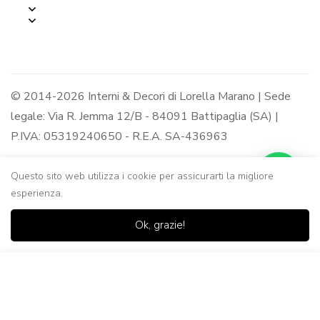
© 2014-2026 Interni & Decori di Lorella Marano | Sede
legale: Via R. Jemma 12/B - 84091 Battipaglia (SA) |
P.IVA: 05319240650 - R.E.A. SA-436963
Questo sito web utilizza i cookie per assicurarti la migliore
esperienza.
0
0
Ok, grazie!
Casa
Negozio
Lista dei
Carrello
Ricerca
desideri
Aggiungi al Carrello