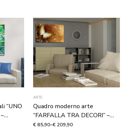
ARTE
DEC
li “UNO
Quadro moderno arte
Ad
 –
“FARFALLA TRA DECORI” –
“
Stampa su tela
€
85,90
–
€
209,90
€
5