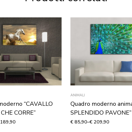
ANIMALI
moderno “CAVALLO
Quadro moderno anima
 CHE CORRE”
SPLENDIDO PAVONE”
Stampa su tela
189,90
€
85,90
–
€
209,90