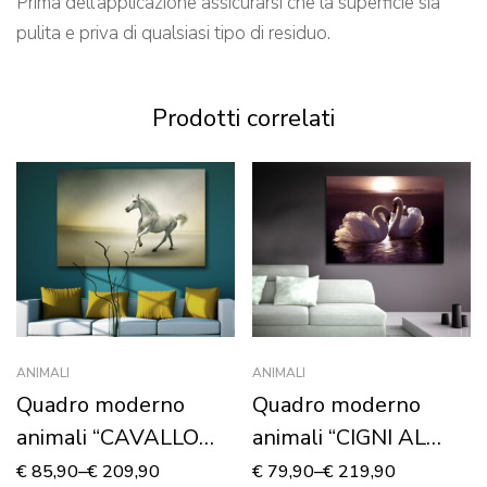
Prima dell’applicazione assicurarsi che la superficie sia
pulita e priva di qualsiasi tipo di residuo.
Prodotti correlati
ANIMALI
ANIMALI
Quadro moderno
Quadro moderno
animali “CAVALLO
animali “CIGNI AL
BIANCO AL
TRAMONTO” –
€
85,90
–
€
209,90
€
79,90
–
€
219,90