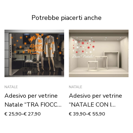
GALOPPO” – Stampa
Stampa su tela
su tela
Potrebbe piacerti anche
NATALE
NATALE
Adesivo per vetrine
Adesivo per vetrine
Natale “TRA FIOCCHI
“NATALE CON I
DI NEVE” – Vetrofania
FIOCCHI – Vetrofania
€
25,90
–
€
27,90
€
39,90
–
€
55,90