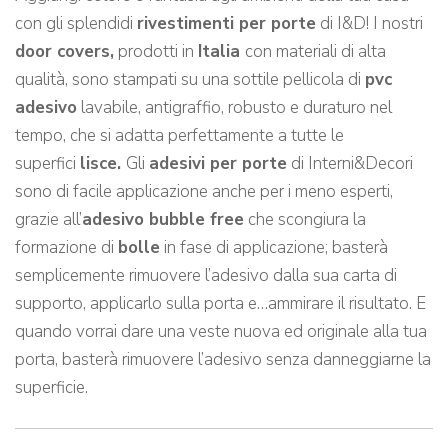
con gli splendidi
rivestimenti per porte
di I&D! I nostri
door covers,
prodotti in
Italia
con materiali di alta
qualità, sono stampati su una sottile pellicola di
pvc
adesivo
lavabile, antigraffio, robusto e duraturo nel
tempo, che si adatta perfettamente a tutte le
superfici
lisce.
Gli
adesivi per porte
di Interni&Decori
sono di facile applicazione anche per i meno esperti,
grazie all’
adesivo bubble free
che scongiura la
formazione di
bolle
in fase di applicazione; basterà
semplicemente rimuovere l’adesivo dalla sua carta di
supporto, applicarlo sulla porta e…ammirare il risultato. E
quando vorrai dare una veste nuova ed originale alla tua
porta, basterà rimuovere l’adesivo senza danneggiarne la
superficie.