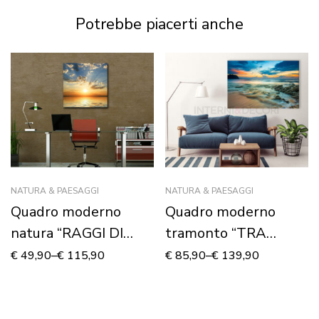
Potrebbe piacerti anche
NATURA & PAESAGGI
NATURA & PAESAGGI
Quadro moderno
Quadro moderno
natura “RAGGI DI
tramonto “TRA
SOLE SUL MARE” –
MARE E CIELO” –
€
49,90
–
€
115,90
€
85,90
–
€
139,90
Stampa su tela
Stampa su tela