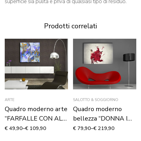
superficie sia pulita e priva di qualsiasi tipo di residuo.
Prodotti correlati
ARTE
SALOTTO & SOGGIORNO
Quadro moderno arte
Quadro moderno
“FARFALLE CON ALI
bellezza “DONNA IN
D’ORO” – Stampa su
ROSSO” – Stampa su
€
49,90
–
€
109,90
€
79,90
–
€
219,90
tela
tela