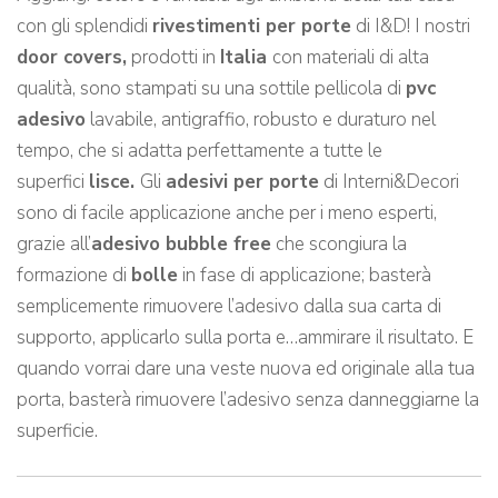
con gli splendidi
rivestimenti per porte
di I&D! I nostri
door covers,
prodotti in
Italia
con materiali di alta
qualità, sono stampati su una sottile pellicola di
pvc
adesivo
lavabile, antigraffio, robusto e duraturo nel
tempo, che si adatta perfettamente a tutte le
superfici
lisce.
Gli
adesivi per porte
di Interni&Decori
sono di facile applicazione anche per i meno esperti,
grazie all’
adesivo bubble free
che scongiura la
formazione di
bolle
in fase di applicazione; basterà
semplicemente rimuovere l’adesivo dalla sua carta di
supporto, applicarlo sulla porta e…ammirare il risultato. E
quando vorrai dare una veste nuova ed originale alla tua
porta, basterà rimuovere l’adesivo senza danneggiarne la
superficie.