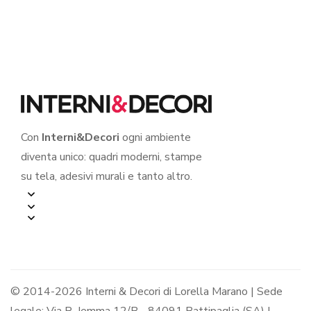
CAPOLAVORO È
VIVERE”
Con
Interni&Decori
ogni ambiente
diventa unico: quadri moderni, stampe
su tela, adesivi murali e tanto altro.
© 2014-2026 Interni & Decori di Lorella Marano | Sede
legale: Via R. Jemma 12/B - 84091 Battipaglia (SA) |