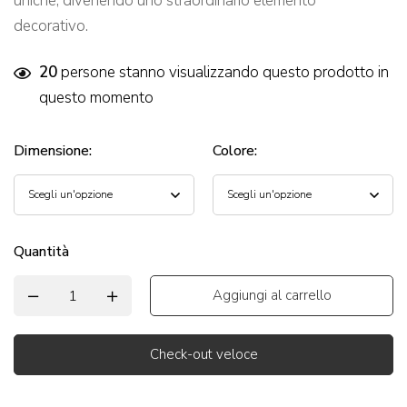
uniche, divenendo uno straordinario elemento
decorativo.
20
persone stanno visualizzando questo prodotto in
questo momento
Dimensione
:
Colore
:
Quantità
Aggiungi al carrello
Check-out veloce
Alternative: