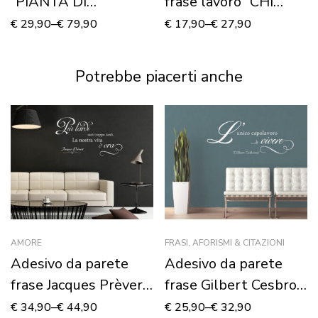
“PIANTA DI
frase lavoro “CHI
BAMBOO”
LAVORA…”
€
29,90
–
€
79,90
€
17,90
–
€
27,90
Potrebbe piacerti anche
AMORE
FRASI, AFORISMI & CITAZIONI
Adesivo da parete
Adesivo da parete
frase Jacques Prèvert
frase Gilbert Cesbron
“BACIAMI”
“L’UNICO
€
34,90
–
€
44,90
€
25,90
–
€
32,90