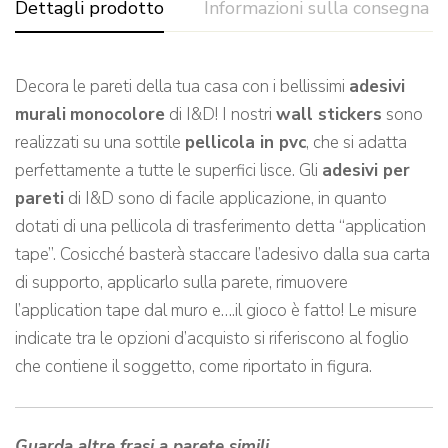
Dettagli prodotto
Informazioni sulla consegna
Decora le pareti della tua casa con i bellissimi
adesivi
murali
monocolore
di I&D! I nostri
wall stickers
sono
realizzati su una sottile
pellicola in pvc
, che si adatta
perfettamente a tutte le superfici lisce. Gli
adesivi per
pareti
di I&D sono di facile applicazione, in quanto
dotati di una pellicola di trasferimento detta “application
tape”. Cosicché basterà staccare l’adesivo dalla sua carta
di supporto, applicarlo sulla parete, rimuovere
l’application tape dal muro e….il gioco è fatto! Le misure
indicate tra le opzioni d’acquisto si riferiscono al foglio
che contiene il soggetto, come riportato in figura.
Guarda altre frasi a parete simili