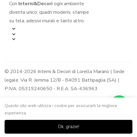
Con
Interni&Decori
ogni ambiente
diventa unico: quadri moderni, stampe
su tela, adesivi murali e tanto altro.
© 2014-2026 Interni & Decori di Lorella Marano | Sede
legale: Via R. Jemma 12/B - 84091 Battipaglia (SA) |
P.IVA: 05319240650 - R.E.A. SA-436963
Questo sito web utilizza i cookie per assicurarti la migliore
esperienza.
0
0
Ok, grazie!
Casa
Negozio
Lista dei
Carrello
Ricerca