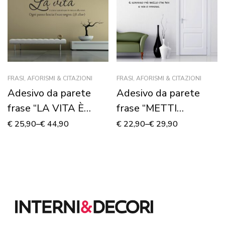
FRASI, AFORISMI & CITAZIONI
FRASI, AFORISMI & CITAZIONI
Adesivo da parete
Adesivo da parete
frase “LA VITA È
frase “METTI
COME…”
ADDOSSO UN
€
25,90
–
€
44,90
€
22,90
–
€
29,90
SORRISO”