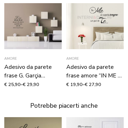
AMORE
AMORE
Adesivo da parete
Adesivo da parete
frase G. Garçia
frase amore “IN ME CI
Marquez “TI AMO
SARÀ…”
€
25,90
–
€
29,90
€
19,90
–
€
27,90
NON PER CHI SEI…”
Potrebbe piacerti anche