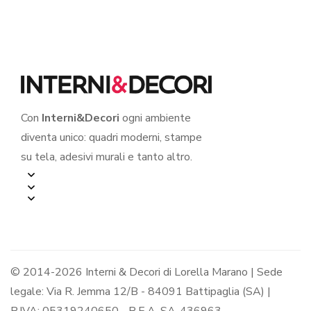
Con
Interni&Decori
ogni ambiente
diventa unico: quadri moderni, stampe
su tela, adesivi murali e tanto altro.
© 2014-2026 Interni & Decori di Lorella Marano | Sede
legale: Via R. Jemma 12/B - 84091 Battipaglia (SA) |
P.IVA: 05319240650 - R.E.A. SA-436963