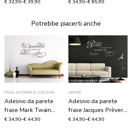
MARE…”
SUOI AMICI” –
€
32,90
–
€
39,90
€
34,90
–
€
85,90
Adesivo murale
Potrebbe piacerti anche
FRASI, AFORISMI & CITAZIONI
AMORE
Adesivo da parete
Adesivo da parete
frase Mark Twain
frase Jacques Prèvert
“DA’ AD OGNI
“BACIAMI”
€
34,90
–
€
44,90
€
34,90
–
€
44,90
GIORNATA…”