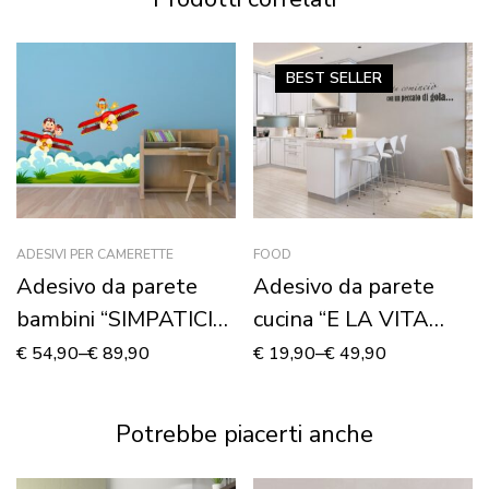
BEST
SELLER
ADESIVI PER CAMERETTE
FOOD
Adesivo da parete
Adesivo da parete
bambini “SIMPATICI
cucina “E LA VITA
AEREI IN VOLO” –
COMINCIÒ”
€
54,90
–
€
89,90
€
19,90
–
€
49,90
Adesivo murale
Potrebbe piacerti anche