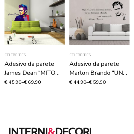
CELEBRITIES
CELEBRITIES
Adesivo da parete
Adesivo da parete
James Dean “MITO
Marlon Brando “UNA
RIBELLE”
DONNA…”
€
45,90
–
€
69,90
€
44,90
–
€
59,90