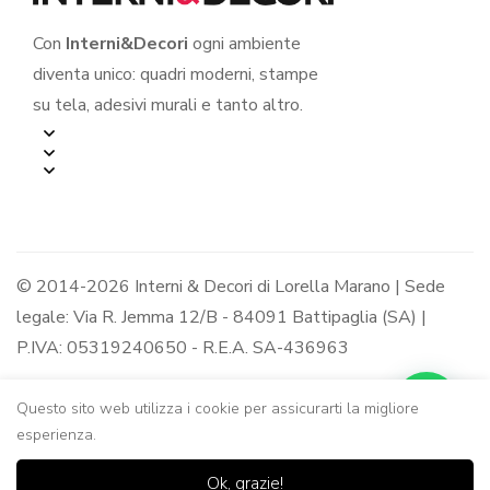
Con
Interni&Decori
ogni ambiente
diventa unico: quadri moderni, stampe
su tela, adesivi murali e tanto altro.
© 2014-2026 Interni & Decori di Lorella Marano | Sede
legale: Via R. Jemma 12/B - 84091 Battipaglia (SA) |
P.IVA: 05319240650 - R.E.A. SA-436963
Questo sito web utilizza i cookie per assicurarti la migliore
esperienza.
0
0
Ok, grazie!