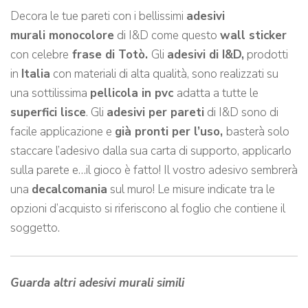
Decora le tue pareti con i bellissimi
adesivi
murali monocolore
di I&D come questo
wall sticker
con celebre
frase di Totò.
Gli
adesivi
di I&D,
prodotti
in
Italia
con materiali di alta qualità, sono realizzati su
una sottilissima
pellicola in pvc
adatta a tutte le
superfici lisce
. Gli
adesivi per pareti
di I&D sono di
facile applicazione e
già pronti per l’uso,
basterà solo
staccare l’adesivo dalla sua carta di supporto, applicarlo
sulla parete e…il gioco è fatto! Il vostro adesivo sembrerà
una
decalcomania
sul muro! Le misure indicate tra le
opzioni d’acquisto si riferiscono al foglio che contiene il
soggetto.
Guarda altri adesivi murali simili