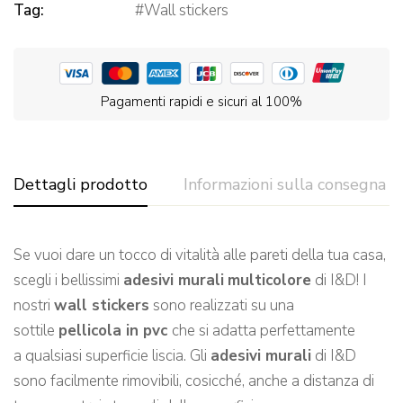
Tag:
Wall stickers
Pagamenti rapidi e sicuri al 100%
Dettagli prodotto
Informazioni sulla consegna
Se vuoi dare un tocco di vitalità alle pareti de
lla tua casa,
scegli
i bellissimi
adesivi murali
multicolore
di I&D!
I
nostri
wall stickers
sono realizzati su una
sottile
pellicola in pvc
che si adatta perfettamente
a qualsiasi
superficie l
iscia.
Gli
adesivi murali
di I&D
sono facilmente rimovibili, cosicché, a
nche a distanza di