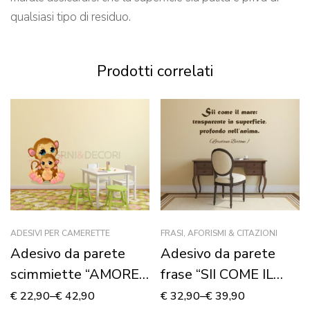
qualsiasi tipo di residuo.
Prodotti correlati
ADESIVI PER CAMERETTE
FRASI, AFORISMI & CITAZIONI
Adesivo da parete
Adesivo da parete
scimmiette “AMORE
frase “SII COME IL
DI MAMMA” –
MARE…”
€
22,90
–
€
42,90
€
32,90
–
€
39,90