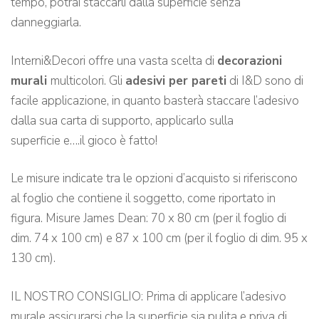
tempo, potrai staccarli dalla superficie senza
danneggiarla.
Interni&Decori offre una vasta scelta di
decorazioni
murali
multicolori. Gli
adesivi per pareti
di I&D sono di
facile applicazione, in quanto basterà staccare l’adesivo
dalla sua carta di supporto, applicarlo sulla
superficie e….il gioco è fatto!
Le misure indicate tra le opzioni d’acquisto si riferiscono
al foglio che contiene il soggetto, come riportato in
figura. Misure James Dean: 70 x 80 cm (per il foglio di
dim. 74 x 100 cm) e 87 x 100 cm (per il foglio di dim. 95 x
130 cm).
IL NOSTRO CONSIGLIO: Prima di applicare l’adesivo
murale assicurarsi che la superficie sia pulita e priva di