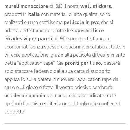
murali monocolore
di I&D! I nostri
wall stickers
,
prodotti in
Italia
con materiali di alta qualità, sono
realizzati su una sottilissima
pellicola in pvc
, che si
adatta perfettamente a tutte le
superfici lisce
.
Gli
adesivi per pareti
di I&D sono perfettamente
scontornati, senza spessore, quasi impercettibili al tatto e
di facile applicazione, grazie alla pellicola di trasferimento
detta “application tape”. Già
pronti per l’uso,
basterà
solo staccare l’adesivo dalla sua carta di supporto,
applicarlo sulla parete, rimuovere l’application tape dal
muro e….il gioco è fatto! Il vostro adesivo sembrerà
una
decalcomania
sul muro! Le misure indicate tra le
opzioni d’acquisto si riferiscono al foglio che contiene il
soggetto.