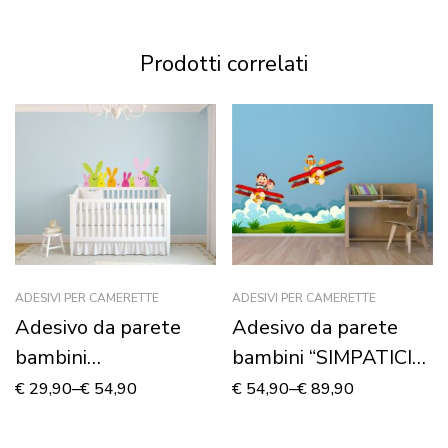
Prodotti correlati
ADESIVI PER CAMERETTE
ADESIVI PER CAMERETTE
Adesivo da parete
Adesivo da parete
bambini
bambini “SIMPATICI
“CONIGLIETTI
AEREI IN VOLO” –
€
29,90
–
€
54,90
€
54,90
–
€
89,90
CURIOSI” – Adesivo
Adesivo murale
murale