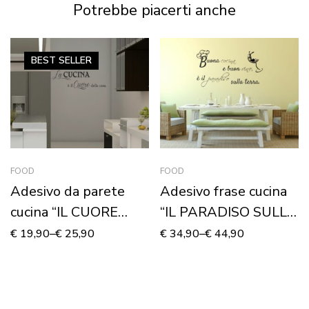
Potrebbe piacerti anche
BEST
SELLER
FOOD
FOOD
Adesivo da parete
Adesivo frase cucina
cucina “IL CUORE
“IL PARADISO SULLA
DELLA CASA”
TERRA”
€
19,90
–
€
25,90
€
34,90
–
€
44,90