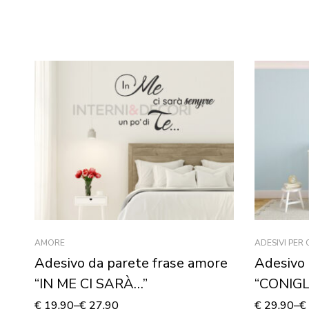
AMORE
ADESIVI PER
Adesivo da parete frase amore
Adesivo 
“IN ME CI SARÀ…”
“CONIGL
Adesivo
€
19,90
–
€
27,90
€
29,90
–
€