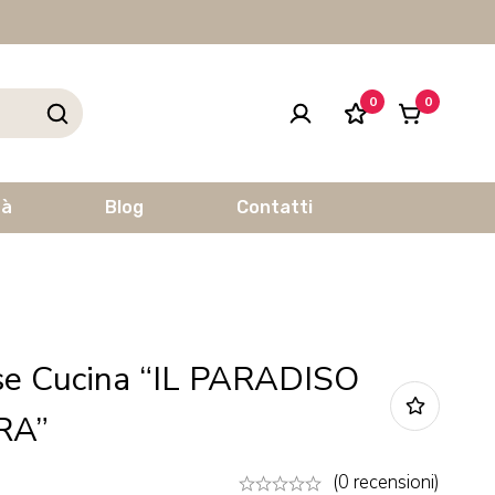
0
0
tà
Blog
Contatti
se Cucina “IL PARADISO
RA”
(0 recensioni)