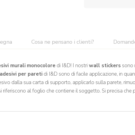
segna
Cosa ne pensano i clienti?
Domand
sivi murali
monocolore
di I&D! I nostri
wall stickers
sono r
adesivi per pareti
di I&D sono di facile applicazione, in quan
sivo dalla sua carta di supporto, applicarlo sulla parete, rimuo
si riferiscono al foglio che contiene il soggetto. Si precisa che 