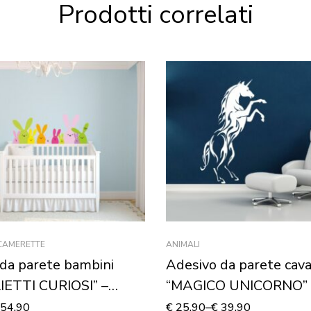
Prodotti correlati
 CAMERETTE
ANIMALI
da parete bambini
Adesivo da parete cava
IETTI CURIOSI” –
“MAGICO UNICORNO”
 murale
54,90
€
25,90
–
€
39,90