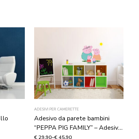
ADESIVI PER CAMERETTE
AD
llo
Adesivo da parete bambini
Ad
“PEPPA PIG FAMILY” – Adesivo
“
murale
A
€
29,90
–
€
45,90
€
2