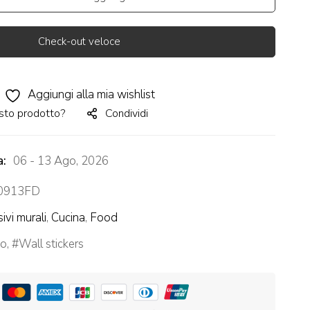
Check-out veloce
Aggiungi alla mia wishlist
sto prodotto?
Condividi
a:
06 - 13 Ago, 2026
0913FD
ivi murali
,
Cucina
,
Food
bo
,
Wall stickers