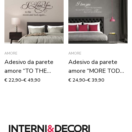
AMORE
AMORE
Adesivo da parete
Adesivo da parete
amore “TO THE
amore “MORE TODAY
MOON AND BACK
THAN YESTERDAY”
€
22,90
–
€
49,90
€
24,90
–
€
39,90
AGAIN” – Adesivo
– Adesivo murale
murale