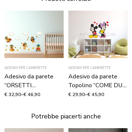
ADESIVI PER CAMERETTE
ADESIVI PER CAMERETTE
Adesivo da parete
Adesivo da parete
“ORSETTI
Topolino “COME DUE
DIVERTENTI” –
INNAMORATI” –
€
32,90
–
€
46,90
€
29,90
–
€
45,90
Adesivo murale
Adesivo murale
Potrebbe piacerti anche