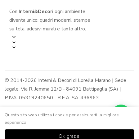
Con
Interni&Decori
ogni ambiente
diventa unico: quadri moderni, stampe
su tela, adesivi murali e tanto altro.
© 2014-2026 Interni & Decori di Lorella Marano | Sede
legale: Via R. Jemma 12/B - 84091 Battipaglia (SA) |
P.IVA: 05319240650 - R.E.A. SA-436963
Questo sito web utilizza i cookie per assicurarti la migliore
esperienza.
0
0
Ok, grazie!