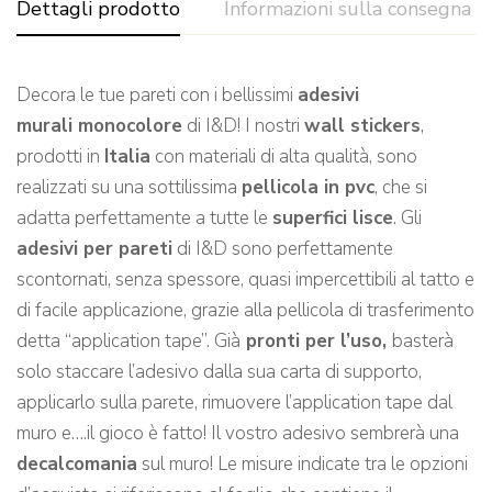
Dettagli prodotto
Informazioni sulla consegna
Decora le tue pareti con i bellissimi
adesivi
murali monocolore
di I&D! I nostri
wall stickers
,
prodotti in
Italia
con materiali di alta qualità, sono
realizzati su una sottilissima
pellicola in pvc
, che si
adatta perfettamente a tutte le
superfici lisce
. Gli
adesivi per pareti
di I&D sono perfettamente
scontornati, senza spessore, quasi impercettibili al tatto e
di facile applicazione, grazie alla pellicola di trasferimento
detta “application tape”. Già
pronti per l’uso,
basterà
solo staccare l’adesivo dalla sua carta di supporto,
applicarlo sulla parete, rimuovere l’application tape dal
muro e….il gioco è fatto! Il vostro adesivo sembrerà una
decalcomania
sul muro! Le misure indicate tra le opzioni