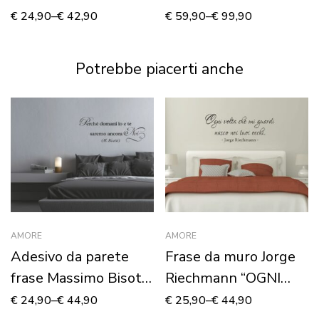
“BEAUTIFUL EYES”
D’AUTUNNO”
€
24,90
–
€
42,90
€
59,90
–
€
99,90
Potrebbe piacerti anche
AMORE
AMORE
Adesivo da parete
Frase da muro Jorge
frase Massimo Bisotti
Riechmann “OGNI
“PERCHÉ DOMANI IO
VOLTA…”
€
24,90
–
€
44,90
€
25,90
–
€
44,90