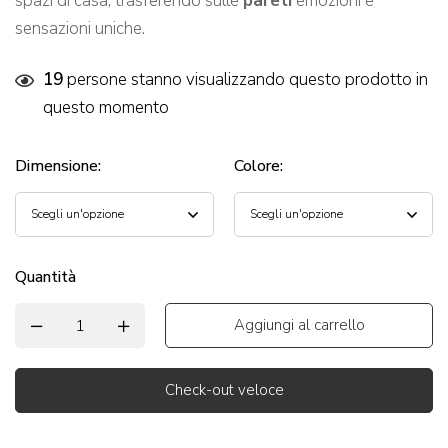
spazi di casa, trasferendo sulle
pareti
emozioni e
sensazioni uniche.
19
persone stanno visualizzando questo prodotto in
questo momento
Dimensione
:
Colore
:
Quantità
Aggiungi al carrello
Check-out veloce
Alternative: