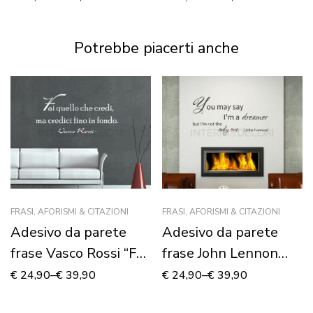
Potrebbe piacerti anche
FRASI, AFORISMI & CITAZIONI
FRASI, AFORISMI & CITAZIONI
Adesivo da parete
Adesivo da parete
frase Vasco Rossi “FAI
frase John Lennon
QUELLO CHE CREDI”
“IMAGINE”
€
24,90
–
€
39,90
€
24,90
–
€
39,90