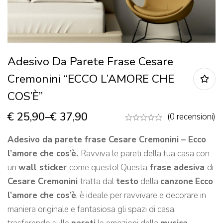
Adesivo Da Parete Frase Cesare
Cremonini “ECCO L’AMORE CHE
COS’È”
€
25,90
–
€
37,90
(0 recensioni)
Adesivo da parete frase Cesare Cremonini – Ecco
l’amore che cos’è.
Ravviva le pareti della tua casa con
un
wall sticker
come questo! Questa
frase adesiva
di
Cesare Cremonini
tratta dal
testo
della
canzone
Ecco
l’amore che cos’è
, è ideale per ravvivare e decorare in
maniera originale e fantasiosa gli spazi di casa,