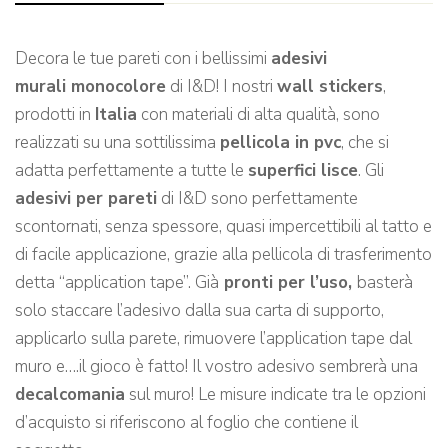
Decora le tue pareti con i bellissimi
adesivi
murali monocolore
di I&D! I nostri
wall stickers
,
prodotti in
Italia
con materiali di alta qualità, sono
realizzati su una sottilissima
pellicola in pvc
, che si
adatta perfettamente a tutte le
superfici lisce
. Gli
adesivi per pareti
di I&D sono perfettamente
scontornati, senza spessore, quasi impercettibili al tatto e
di facile applicazione, grazie alla pellicola di trasferimento
detta “application tape”. Già
pronti per l’uso,
basterà
solo staccare l’adesivo dalla sua carta di supporto,
applicarlo sulla parete, rimuovere l’application tape dal
muro e….il gioco è fatto! Il vostro adesivo sembrerà una
decalcomania
sul muro! Le misure indicate tra le opzioni
d’acquisto si riferiscono al foglio che contiene il