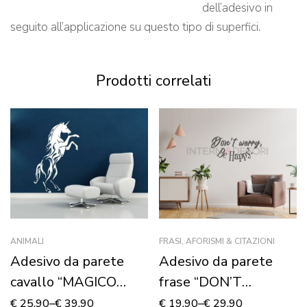
dell’adesivo in
seguito all’applicazione su questo tipo di superfici.
Prodotti correlati
ANIMALI
FRASI, AFORISMI & CITAZIONI
Adesivo da parete
Adesivo da parete
cavallo “MAGICO
frase “DON’T
UNICORNO”
WORRY, BE HAPPY!”
€
25,90
–
€
39,90
€
19,90
–
€
29,90