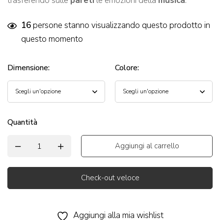
trasferendo sulle
pareti
le emozioni della
musica
.
16
persone stanno visualizzando questo prodotto in
questo momento
Dimensione
:
Colore
:
Quantità
Aggiungi al carrello
Check-out veloce
Alternative:
Aggiungi alla mia wishlist