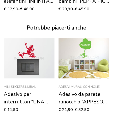
elefantini “INFINITA
bambini “PEPPA PIG
DOLCEZZA” –
FAMILY” – Adesivo
€
32,90
–
€
46,90
€
29,90
–
€
45,90
Adesivo murale
murale
Potrebbe piacerti anche
MINI STICKERS MURALI
ADESIVI MURALI CON NOME
Adesivo per
Adesivo da parete
interruttori “UNA
ranocchio “APPESO
RANA SUL MURO” –
AI PALLONCINI” –
€
11,90
€
21,90
–
€
32,90