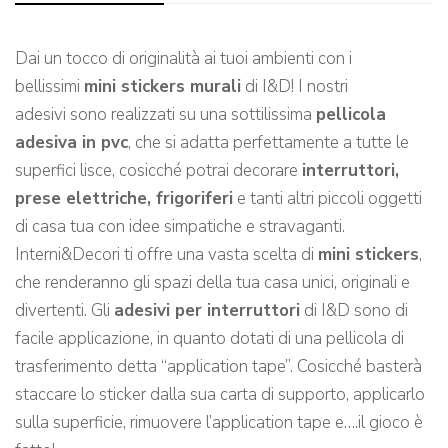
Dai un tocco di originalità ai tuoi ambienti con i
bellissimi
mini stickers murali
di I&D! I nostri
adesivi sono realizzati su una sottilissima
pellicola
adesiva in pvc
, che si adatta perfettamente a tutte le
superfici lisce, cosicché potrai decorare
interruttori,
prese elettriche, frigoriferi
e tanti altri piccoli oggetti
di casa tua con idee simpatiche e stravaganti.
Interni&Decori ti offre una vasta scelta di
mini stickers
,
che renderanno gli spazi della tua casa unici, originali e
divertenti. Gli
adesivi per interruttori
di I&D sono di
facile applicazione, in quanto dotati di una pellicola di
trasferimento detta “application tape”. Cosicché basterà
staccare lo sticker dalla sua carta di supporto, applicarlo
sulla superficie, rimuovere l’application tape e….il gioco è