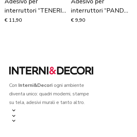
Adesivo per
Adesivo per
interruttori “TENERI
interruttori “PANDA
AMICI ANIMALI” –
TENERONI” – Mini
€
11,90
€
9,90
Mini sticker murale
sticker murale
Con
Interni&Decori
ogni ambiente
diventa unico: quadri moderni, stampe
su tela, adesivi murali e tanto altro.