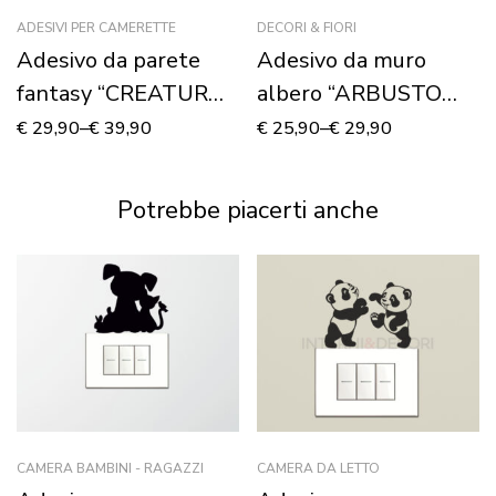
ADESIVI PER CAMERETTE
DECORI & FIORI
Adesivo da parete
Adesivo da muro
fantasy “CREATURA
albero “ARBUSTO
MITICA” – Adesivo
FIORITO”
€
29,90
–
€
39,90
€
25,90
–
€
29,90
murale
Potrebbe piacerti anche
CAMERA BAMBINI - RAGAZZI
CAMERA DA LETTO