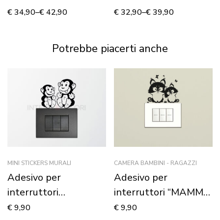
SOGNI” – Adesivo
MARE…”
€
34,90
–
€
42,90
€
32,90
–
€
39,90
murale
Potrebbe piacerti anche
MINI STICKERS MURALI
CAMERA BAMBINI - RAGAZZI
Adesivo per
Adesivo per
interruttori
interruttori “MAMMA
“SCIMMIETTE
GATTA CON
€
9,90
€
9,90