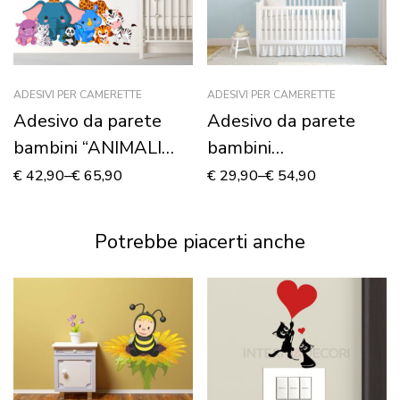
ADESIVI PER CAMERETTE
ADESIVI PER CAMERETTE
Adesivo da parete
Adesivo da parete
bambini “ANIMALI
bambini
DELLA GIUNGLA” –
“CONIGLIETTI
€
42,90
–
€
65,90
€
29,90
–
€
54,90
Adesivo murale
CURIOSI” – Adesivo
murale
Potrebbe piacerti anche