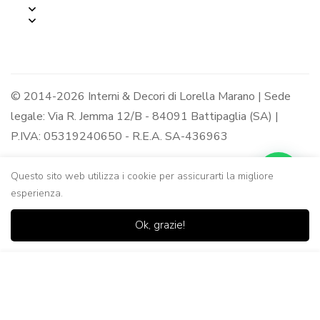
© 2014-2026 Interni & Decori di Lorella Marano | Sede
legale: Via R. Jemma 12/B - 84091 Battipaglia (SA) |
P.IVA: 05319240650 - R.E.A. SA-436963
Questo sito web utilizza i cookie per assicurarti la migliore
esperienza.
0
0
Ok, grazie!
Casa
Negozio
Lista dei
Carrello
Ricerca
desideri
Aggiungi al Carrello