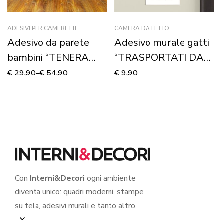
ADESIVI PER CAMERETTE
CAMERA DA LETTO
Adesivo da parete
Adesivo murale gatti
bambini “TENERA
“TRASPORTATI DAL
APE SU UN FIORE” –
CUORE” – Mini sticker
€
29,90
–
€
54,90
€
9,90
Adesivo murale
murale
Con
Interni&Decori
ogni ambiente
diventa unico: quadri moderni, stampe
su tela, adesivi murali e tanto altro.