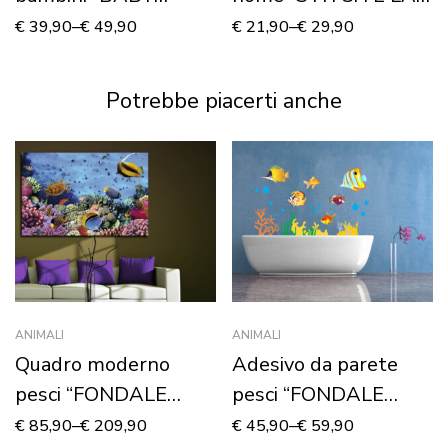
TOPOLINO E MINNIE”
DOLCE LILO”
€
39,90
–
€
49,90
€
21,90
–
€
29,90
– Adesivo murale
Potrebbe piacerti anche
ANIMALI
ANIMALI
Quadro moderno
Adesivo da parete
pesci “FONDALE
pesci “FONDALE
MARINO”
MARINO”
€
85,90
–
€
209,90
€
45,90
–
€
59,90