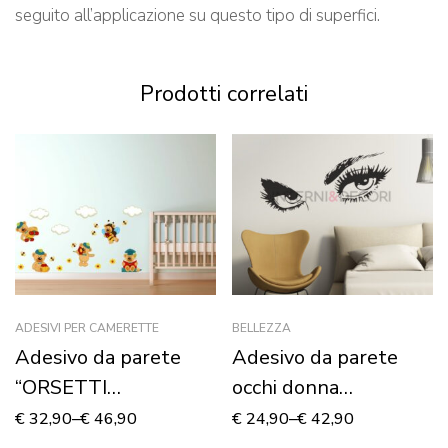
seguito all’applicazione su questo tipo di superfici.
Prodotti correlati
ADESIVI PER CAMERETTE
BELLEZZA
Adesivo da parete
Adesivo da parete
“ORSETTI
occhi donna
DIVERTENTI” –
“BEAUTIFUL EYES”
€
32,90
–
€
46,90
€
24,90
–
€
42,90
Adesivo murale