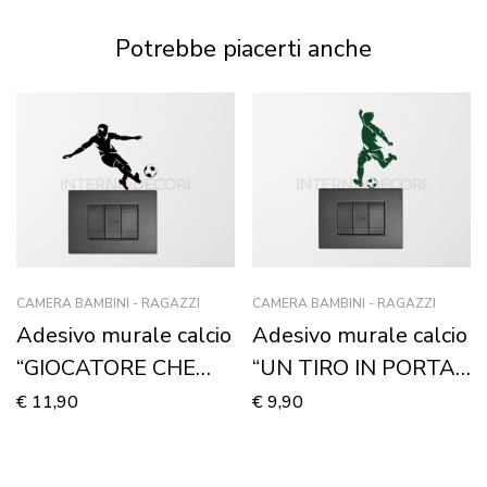
Potrebbe piacerti anche
CAMERA BAMBINI - RAGAZZI
CAMERA BAMBINI - RAGAZZI
Adesivo murale calcio
Adesivo murale calcio
“GIOCATORE CHE
“UN TIRO IN PORTA”
TIRA” – Mini sticker
– Mini sticker murale
€
11,90
€
9,90
murale