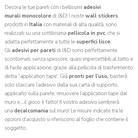
Decora le tue pareti con i bellissimi
adesivi
murali monocolore
di I&D! I nostri
wall stickers
,
prodotti in
Italia
con materiali di alta qualità, sono
realizzati su una sottilissima
pellicola in pvc
, che si
adatta perfettamente a tutte le
superfici lisce
.
Gli
adesivi per pareti
di I&D sono perfettamente
scontornati, senza spessore, quasi impercettibili al tatto e
di facile applicazione, grazie alla pellicola di trasferimento
detta “application tape”. Già
pronti per l’uso,
basterà
solo staccare l’adesivo dalla sua carta di supporto,
applicarlo sulla parete, rimuovere l’application tape dal
muro e….il gioco è fatto! Il vostro adesivo sembrerà
una
decalcomania
sul muro! Le misure indicate tra le
opzioni d’acquisto si riferiscono al foglio che contiene il
soggetto.