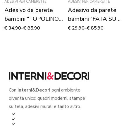
ADESIVI PER CAMERETTE
ADESIVI PER CAMERETTE
Adesivo da parete
Adesivo da parete
bambini “TOPOLINO I
bambini “FATA SU
SUOI AMICI” –
LUNA” – Adesivo
€
34,90
–
€
85,90
€
29,90
–
€
85,90
Adesivo murale
murale
Con
Interni&Decori
ogni ambiente
diventa unico: quadri moderni, stampe
su tela, adesivi murali e tanto altro.