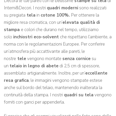
Decora le tue pareti con le bellissime
stampe su tela
di
Interni&Decori. I nostri
quadri moderni
sono realizzati
su
pregiata
tela
in
cotone 100%.
Per ottenere la
migliore resa cromatica, con un’
elevata qualità di
stampa
e colori che durano nel tempo, utilizziamo
solo
inchiostri eco-solvent
che rispettano l’ambiente, a
norma con le regolamentazioni Europee. Per conferire
un’atmosfera più accattivante alle pareti, le
nostre
tele
vengono montate
senza cornice
su
un
telaio
in legno di abete
di 2,5 cm di spessore,
assemblato artigianalmente. Inoltre, per un’
eccellente
resa grafica
, le immagini vengono stampate estese
anche sul bordo del telaio, mantenendo inalterata la
continuità della stampa. I nostri
quadri su tela
vengono
forniti con ganci per appenderla.