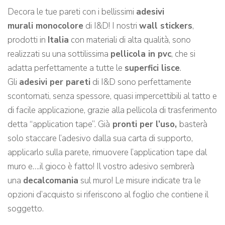
Decora le tue pareti con i bellissimi
adesivi
murali monocolore
di I&D! I nostri
wall stickers
,
prodotti in
Italia
con materiali di alta qualità, sono
realizzati su una sottilissima
pellicola in pvc
, che si
adatta perfettamente a tutte le
superfici lisce
.
Gli
adesivi per pareti
di I&D sono perfettamente
scontornati, senza spessore, quasi impercettibili al tatto e
di facile applicazione, grazie alla pellicola di trasferimento
detta “application tape”. Già
pronti per l’uso,
basterà
solo staccare l’adesivo dalla sua carta di supporto,
applicarlo sulla parete, rimuovere l’application tape dal
muro e….il gioco è fatto! Il vostro adesivo sembrerà
una
decalcomania
sul muro! Le misure indicate tra le
opzioni d’acquisto si riferiscono al foglio che contiene il
soggetto.