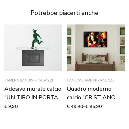
murale
Potrebbe piacerti anche
CAMERA BAMBINI - RAGAZZI
CAMERA BAMBINI - RAGAZZI
Adesivo murale calcio
Quadro moderno
“UN TIRO IN PORTA”
calcio “CRISTIANO
– Mini sticker murale
RONALDO” – Stampa
€
9,90
€
49,90
–
€
85,90
su tela