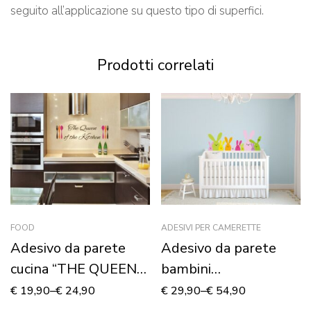
seguito all’applicazione su questo tipo di superfici.
Prodotti correlati
FOOD
ADESIVI PER CAMERETTE
Adesivo da parete
Adesivo da parete
cucina “THE QUEEN
bambini
OF THE KITCHEN”
“CONIGLIETTI
€
19,90
–
€
24,90
€
29,90
–
€
54,90
CURIOSI” – Adesivo