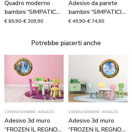
Quadro moderno
Adesivo da parete
bambini “SIMPATICA
bambini “SIMPATICI
DOLCEZZA”
ANIMALI” – Adesivo
€
85,90
–
€
209,90
€
49,90
–
€
74,90
murale
Potrebbe piacerti anche
CAMERA BAMBINI - RAGAZZI
CAMERA BAMBINI - RAGAZZI
Adesivo 3d muro
Adesivo 3d muro
“FROZEN IL REGNO
“FROZEN IL REGNO