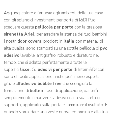
Aggiungi colore e fantasia agli ambienti della tua casa
con gli splendidi rivestimenti per porte di I&D! Puoi
scegliere questa
pellicola per porte
con la graziosa
sirenetta Ariel,
per arredare la stanza dei tuoi bambini.
I nostri
door covers,
prodotti in
Italia
con materiali di
alta qualità, sono stampati su una sottile pellicola di
pvc
adesivo
lavabile, antigraffio, robusto e duraturo nel
tempo, che si adatta perfettamente a tutte le
superfici
lisce.
Gli
adesivi per porte
di Interni&Decori
sono di facile applicazione anche per i meno esperti,
grazie all’
adesivo bubble free
che scongiura la
formazione di
bolle
in fase di applicazione; basterà
semplicemente rimuovere l’adesivo dalla sua carta di
supporto, applicarlo sulla porta e…ammirare il risultato. E
quando vorrai dare una veste nuova ed originale alla tua