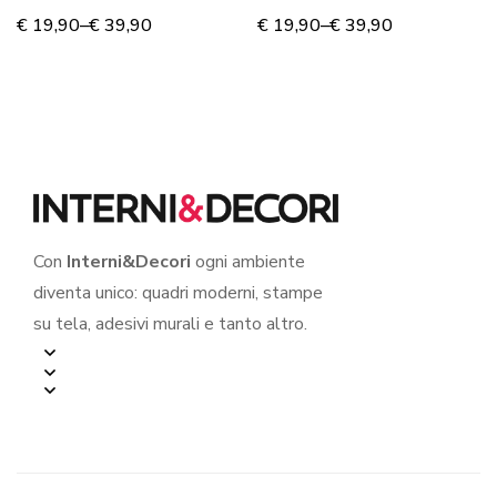
DI GHIACCIO” –
DI GHIACCIO: ELSA” –
€
19,90
–
€
39,90
€
19,90
–
€
39,90
Sticker oblò
Sticker oblò
Con
Interni&Decori
ogni ambiente
diventa unico: quadri moderni, stampe
su tela, adesivi murali e tanto altro.