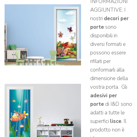
INFORMAZIONI
AGGIUNTIVE: I
nostri
decori per
porte
sono
disponibili in
diversi formati e
possono essere
rifilati per
conformarli alla
dimensione della
vostra porta. Gli
adesivi per
porte
di I&D
sono
adatti a tutte le
superfici
lisce
. Il
prodotto non è