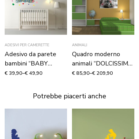
ADESIVI PER CAMERETTE
ANIMALI
Adesivo da parete
Quadro moderno
bambini “BABY
animali “DOLCISSIMO
TOPOLINO E MINNIE”
GATTINO” – Stampa
€
39,90
–
€
49,90
€
85,90
–
€
209,90
– Adesivo murale
su tela
Potrebbe piacerti anche