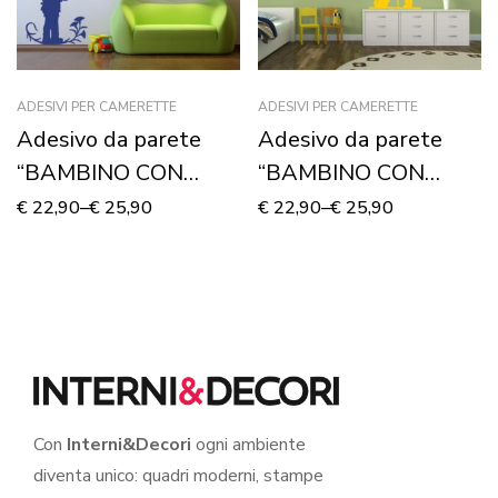
ADESIVI PER CAMERETTE
ADESIVI PER CAMERETTE
Adesivo da parete
Adesivo da parete
“BAMBINO CON
“BAMBINO CON
FIORI” – Adesivo
GATTINO” – Adesivo
€
22,90
–
€
25,90
€
22,90
–
€
25,90
murale
murale
Con
Interni&Decori
ogni ambiente
diventa unico: quadri moderni, stampe