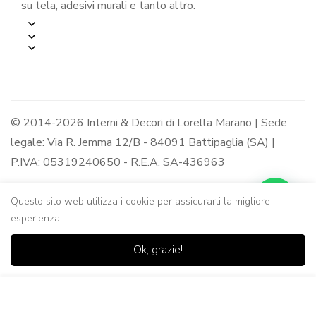
su tela, adesivi murali e tanto altro.
© 2014-2026 Interni & Decori di Lorella Marano | Sede
legale: Via R. Jemma 12/B - 84091 Battipaglia (SA) |
P.IVA: 05319240650 - R.E.A. SA-436963
Questo sito web utilizza i cookie per assicurarti la migliore
esperienza.
0
0
Ok, grazie!
Casa
Negozio
Lista dei
Carrello
Ricerca
desideri
Aggiungi al Carrello