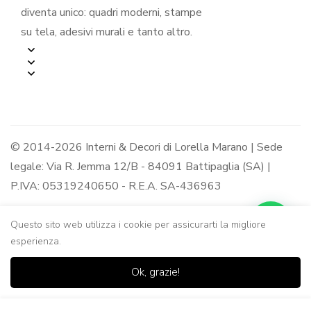
diventa unico: quadri moderni, stampe
su tela, adesivi murali e tanto altro.
© 2014-2026 Interni & Decori di Lorella Marano | Sede
legale: Via R. Jemma 12/B - 84091 Battipaglia (SA) |
P.IVA: 05319240650 - R.E.A. SA-436963
Questo sito web utilizza i cookie per assicurarti la migliore
esperienza.
0
0
Ok, grazie!
Casa
Negozio
Lista dei
Carrello
Ricerca
desideri