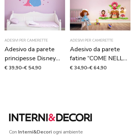
ADESIVI PER CAMERETTE
ADESIVI PER CAMERETTE
Adesivo da parete
Adesivo da parete
principesse Disney
fatine “COME NELLE
“COME NELLE
FIABE” – Adesivo
€
39,90
–
€
54,90
€
34,90
–
€
64,90
FAVOLE” – Adesivo
murale
murale
Con
Interni&Decori
ogni ambiente