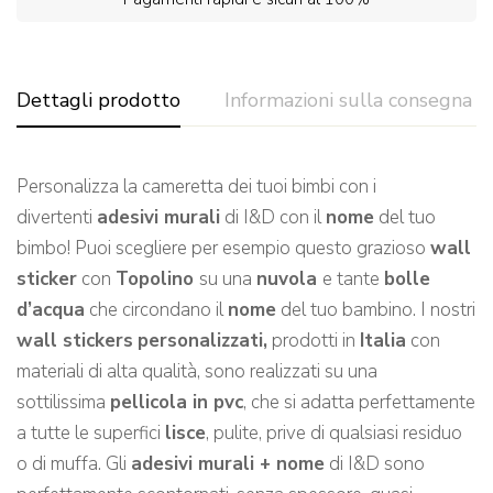
Dettagli prodotto
Informazioni sulla consegna
Personalizza la cameretta dei tuoi bimbi con i
divertenti
adesivi murali
di I&D con il
nome
del tuo
bimbo! Puoi scegliere per esempio questo grazioso
wall
sticker
con
Topolino
su una
nuvola
e tante
bolle
d’acqua
che circondano il
nome
del tuo bambino. I nostri
wall stickers
personalizzati,
prodotti in
Italia
con
materiali di alta qualità, sono realizzati su una
sottilissima
pellicola in pvc
, che si adatta perfettamente
a tutte le superfici
lisce
, pulite, prive di qualsiasi residuo
o di muffa. Gli
adesivi murali + nome
di I&D sono