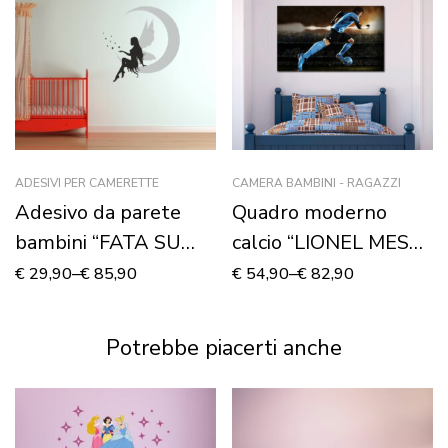
ADESIVI PER CAMERETTE
CAMERA BAMBINI - RAGAZZI
Adesivo da parete
Quadro moderno
bambini “FATA SU
calcio “LIONEL MESSI
LUNA” – Adesivo
CAMPIONE” –
€
29,90
–
€
85,90
€
54,90
–
€
82,90
murale
Stampa su tela
Potrebbe piacerti anche