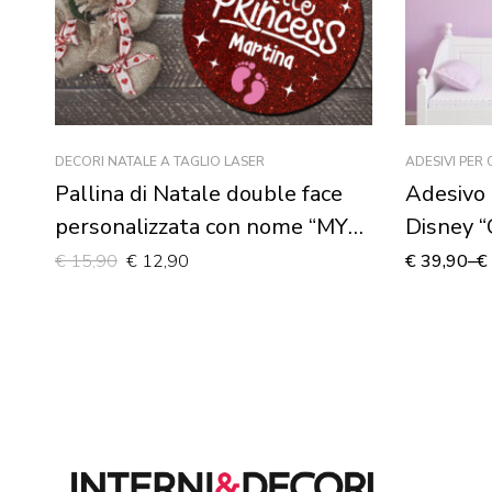
DECORI NATALE A TAGLIO LASER
ADESIVI PER
Pallina di Natale double face
Adesivo 
personalizzata con nome “MY
Disney 
LITTLE PRINCESS”-
– Adesiv
€
15,90
€
12,90
€
39,90
–
€
Decorazioni laser plexiglass