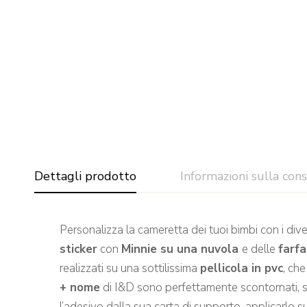
Dettagli prodotto
Informazioni sulla con
Personalizza la cameretta dei tuoi bimbi con i div
sticker
con
Minnie su una nuvola
e delle
farfa
realizzati su una sottilissima
pellicola in pvc
, che
+ nome
di I&D sono perfettamente scontornati, sen
l’adesivo dalla sua carta di supporto, applicarlo s