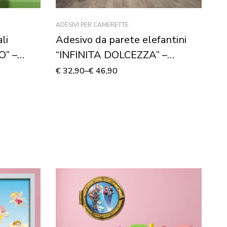
ADESIVI PER CAMERETTE
CA
li
Adesivo da parete elefantini
Ta
O” –
“INFINITA DOLCEZZA” –
“
Adesivo murale
GA
€
32,90
–
€
46,90
€
4
p