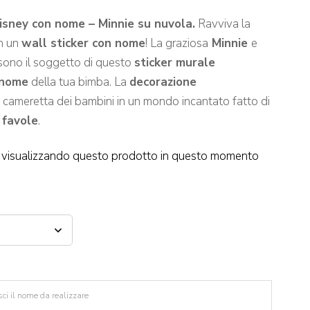
isney con nome – Minnie su nuvola.
Ravviva la
on un
wall sticker con nome
! La graziosa
Minnie
e
sono il soggetto di questo
sticker murale
nome
della tua bimba. La
decorazione
a cameretta dei bambini in un mondo incantato fatto di
e
favole
.
visualizzando questo prodotto in questo momento