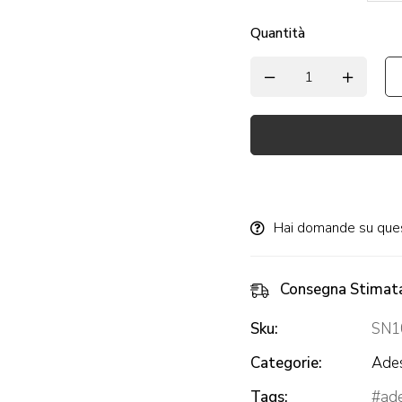
Quantità
Alternative:
Hai domande su que
Consegna Stimat
Sku:
SN1
Categorie:
Ades
Tags:
ad