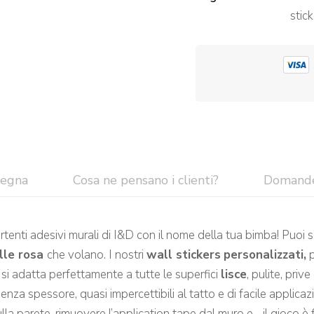
stic
segna
Cosa ne pensano i clienti?
Domand
ertenti adesivi murali di I&D con il nome della tua bimba! Puo
lle rosa
che volano. I nostri
wall stickers
personalizzati,
p
 si adatta perfettamente a tutte le superfici
lisce
, pulite, priv
za spessore, quasi impercettibili al tatto e di facile applicaz
ulla parete, rimuovere l’application tape dal muro e….il gioco è