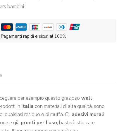
kers bambini
Pagamenti rapidi e sicuri al 100%
e
i scegliere per esempio questo grazioso
wall
rodotti in
Italia
con materiali di alta qualità, sono
e di qualsiasi residuo o di muffa. Gli
adesivi murali
ione e già
pronti per l’uso
, basterà staccare
 fatto! Il vostro adesivo sembrerà una