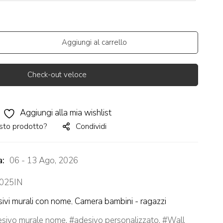
Aggiungi al carrello
Check-out veloce
Aggiungi alla mia wishlist
sto prodotto?
Condividi
a:
06 - 13 Ago, 2026
025IN
ivi murali con nome
,
Camera bambini - ragazzi
esivo murale nome
,
adesivo personalizzato
,
Wall