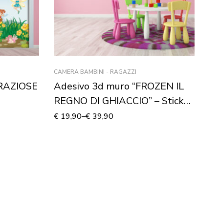
CAMERA BAMBINI - RAGAZZI
CA
GRAZIOSE
Adesivo 3d muro “FROZEN IL
A
REGNO DI GHIACCIO” – Sticker
R
oblò
St
€
19,90
–
€
39,90
€
1