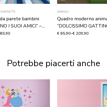
 CAMERETTE
ANIMALI
da parete bambini
Quadro moderno anima
NO I SUOI AMICI” –
“DOLCISSIMO GATTIN
 murale
Stampa su tela
85,90
€
85,90
–
€
209,90
Potrebbe piacerti anche