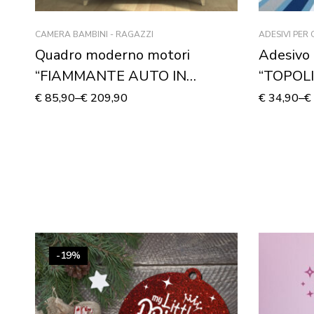
CAMERA BAMBINI - RAGAZZI
ADESIVI PER
Quadro moderno motori
Adesivo 
“FIAMMANTE AUTO IN
“TOPOLI
CORSA”
Adesivo
€
85,90
–
€
209,90
€
34,90
–
€
-19%