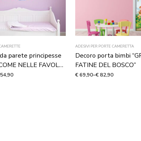
 CAMERETTE
ADESIVI PER PORTE CAMERETTA
da parete principesse
Decoro porta bimbi “
“COME NELLE FAVOLE”
FATINE DEL BOSCO”
o murale
54,90
€
69,90
–
€
82,90