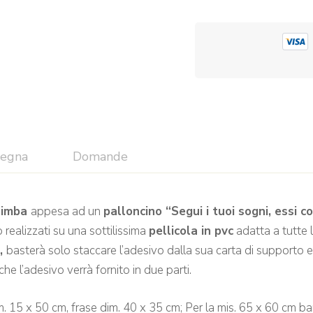
segna
Domande
bimba
appesa ad un
palloncino “Segui i tuoi sogni, essi 
o realizzati su una sottilissima
pellicola in pvc
adatta a tutte 
o,
basterà solo staccare l’adesivo dalla sua carta di supporto e 
che l’adesivo verrà fornito in due parti.
. 15 x 50 cm, frase dim. 40 x 35 cm; Per la mis. 65 x 60 cm b