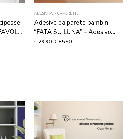
ADESIVI PER CAMERETTE
AN
cipesse
Adesivo da parete bambini
Ad
FAVOLE”
“FATA SU LUNA” – Adesivo
“
murale
€
29,90
–
€
85,90
€
2