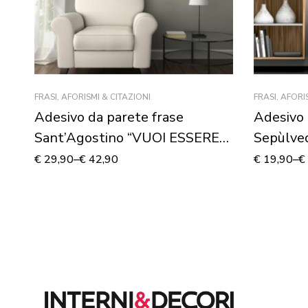
FRASI, AFORISMI & CITAZIONI
FRASI, AFORI
Adesivo da parete frase
Adesivo 
Sant’Agostino “VUOI ESSERE
Sepùlve
UN GRANDE?” – Adesivo
€
29,90
–
€
42,90
€
19,90
–
€
murale