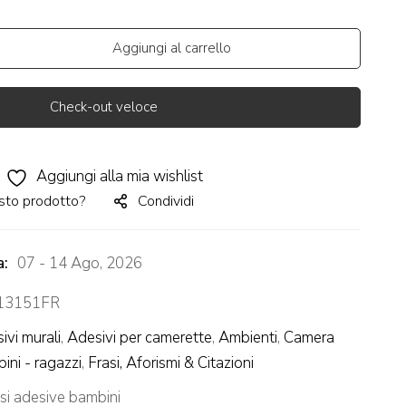
Aggiungi al carrello
Check-out veloce
Aggiungi alla mia wishlist
sto prodotto?
Condividi
a:
07 - 14 Ago, 2026
3151FR
ivi murali
,
Adesivi per camerette
,
Ambienti
,
Camera
ini - ragazzi
,
Frasi, Aforismi & Citazioni
si adesive bambini