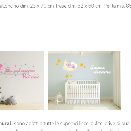
lloncino dim. 23 x 70 cm, frase dim. 52 x 60 cm; Per la mis. 
murali
sono adatti a tutte le superfici lisce, pulite, prive di q