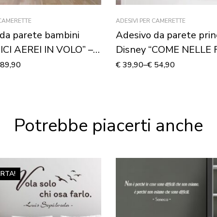
 CAMERETTE
ADESIVI PER CAMERETTE
da parete bambini
Adesivo da parete prin
ICI AEREI IN VOLO” –
Disney “COME NELLE 
 murale
– Adesivo murale
89,90
€
39,90
–
€
54,90
Potrebbe piacerti anche
ERTA!