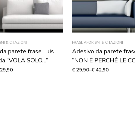
SMI & CITAZIONI
FRASI, AFORISMI & CITAZIONI
da parete frase Luis
Adesivo da parete fra
da “VOLA SOLO…”
“NON È PERCHÉ LE C
SONO DIFFICILI” – Ade
29,90
€
29,90
–
€
42,90
murale