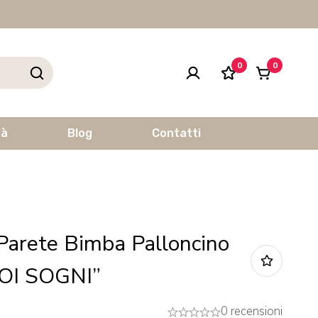
0
0
tà
Blog
Contatti
Parete Bimba Palloncino
UOI SOGNI”
0 recensioni