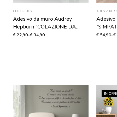
CELEBRITIES
ADESIVI PER
Adesivo da muro Audrey
Adesivo 
Hepburn “COLAZIONE DA
“SIMPAT
TIFFANY”
Adesivo
€
22,90
–
€
34,90
€
54,90
–
€
IN OFF