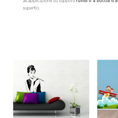
all’applicazione su supporti
ruvidi o a buccia d’
superfici.