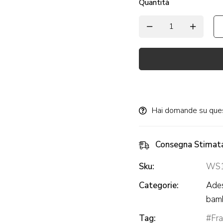
Quantità
Alternative:
Hai domande su que
Consegna Stimat
Sku:
WS1
Categorie:
Ades
bamb
Tag:
Fra