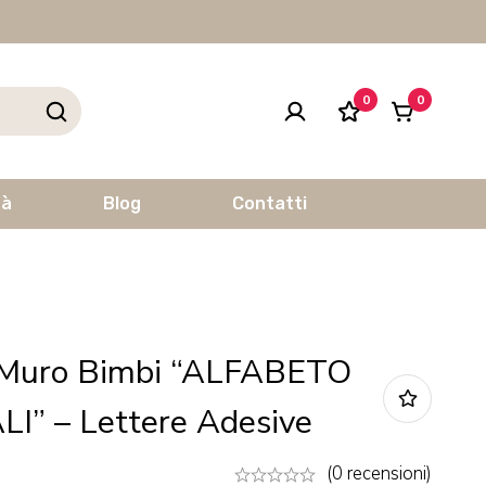
0
0
tà
Blog
Contatti
 Muro Bimbi “ALFABETO
” – Lettere Adesive
(0 recensioni)