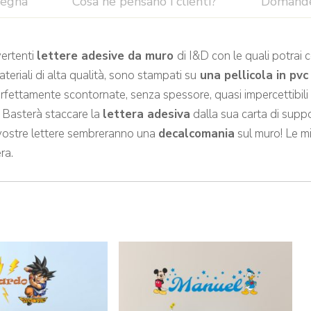
segna
Cosa ne pensano i clienti?
Domand
vertenti
lettere
adesive da muro
di I&D con le quali potrai 
teriali di alta qualità, sono stampati su
una pellicola in pvc
fettamente scontornate, senza spessore, quasi impercettibili al 
. Basterà staccare la
lettera adesiva
dalla sua carta di suppo
e vostre lettere sembreranno una
decalcomania
sul muro! Le mi
ra.