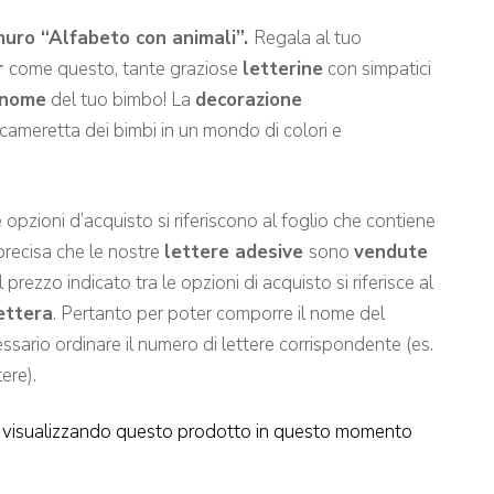
muro “Alfabeto con animali”.
Regala al tuo
r
come questo, tante graziose
letterine
con simpatici
nome
del tuo bimbo! La
decorazione
 cameretta dei bimbi in un mondo di colori e
e opzioni d’acquisto si riferiscono al foglio che contiene
 precisa che le nostre
lettere adesive
sono
vendute
l prezzo indicato tra le opzioni di acquisto si riferisce al
ettera
. Pertanto per poter comporre il nome del
sario ordinare il numero di lettere corrispondente (es.
ere).
visualizzando questo prodotto in questo momento