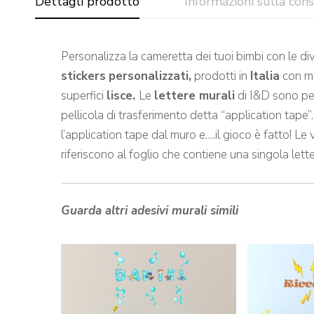
Dettagli prodotto
Informazioni sulla con
Personalizza la cameretta dei tuoi bimbi con le di
stickers
personalizzati,
prodotti in
Italia
con ma
superfici
lisce.
Le
lettere murali
di I&D sono per
pellicola di trasferimento detta “application tape”
l’application tape dal muro e….il gioco è fatto! L
riferiscono al foglio che contiene una singola lette
Guarda altri adesivi murali simili