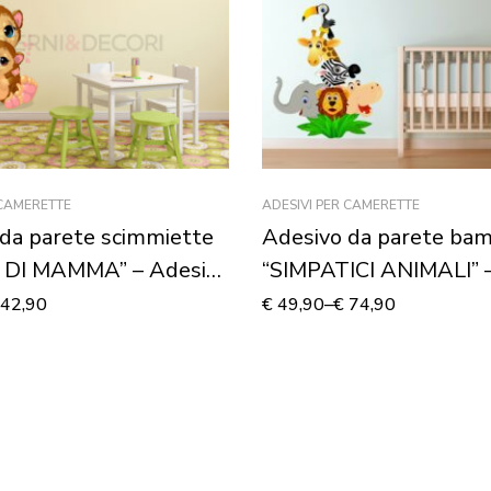
 CAMERETTE
ADESIVI PER CAMERETTE
da parete scimmiette
Adesivo da parete bam
DI MAMMA” – Adesivo
“SIMPATICI ANIMALI” 
Adesivo murale
42,90
€
49,90
–
€
74,90