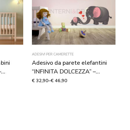
ADESIVI PER CAMERETTE
AD
bini
Adesivo da parete elefantini
Ad
–
“INFINITA DOLCEZZA” –
“
Adesivo murale
A
€
32,90
–
€
46,90
€
3