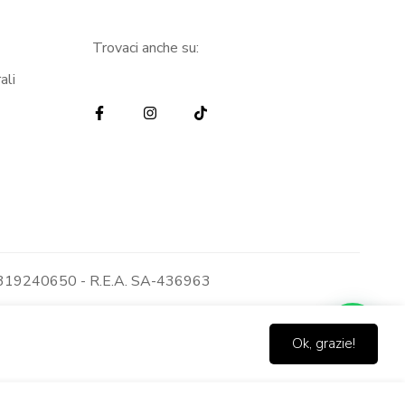
Trovaci anche su:
ali
: 05319240650 - R.E.A. SA-436963
Ok, grazie!