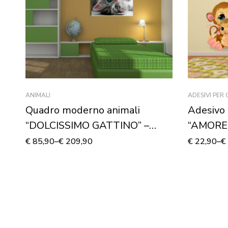
ANIMALI
ADESIVI PER
Quadro moderno animali
Adesivo 
“DOLCISSIMO GATTINO” –
“AMORE 
Stampa su tela
murale
€
85,90
–
€
209,90
€
22,90
–
€