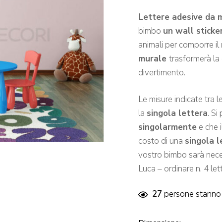
Lettere adesive da 
bimbo
un wall sticke
animali per comporre il
murale
trasformerà la
divertimento.
Le misure indicate tra l
la
singola lettera
. Si
singolarmente
e che i
costo di una
singola l
vostro bimbo sarà neces
Luca – ordinare n. 4 lett
27
persone stanno 