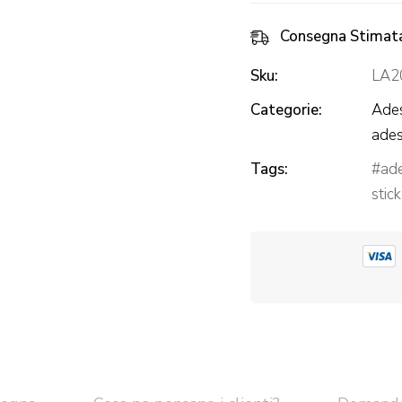
Consegna Stimat
Sku:
LA2
Categorie:
Ades
ades
Tags:
ad
stic